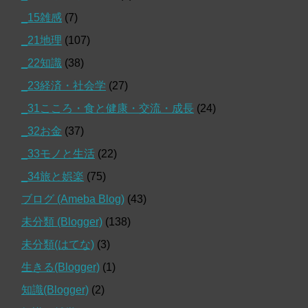
_15雑感
(7)
_21地理
(107)
_22知識
(38)
_23経済・社会学
(27)
_31こころ・食と健康・交流・成長
(24)
_32お金
(37)
_33モノと生活
(22)
_34旅と娯楽
(75)
ブログ (Ameba Blog)
(43)
未分類 (Blogger)
(138)
未分類(はてな)
(3)
生きる(Blogger)
(1)
知識(Blogger)
(2)