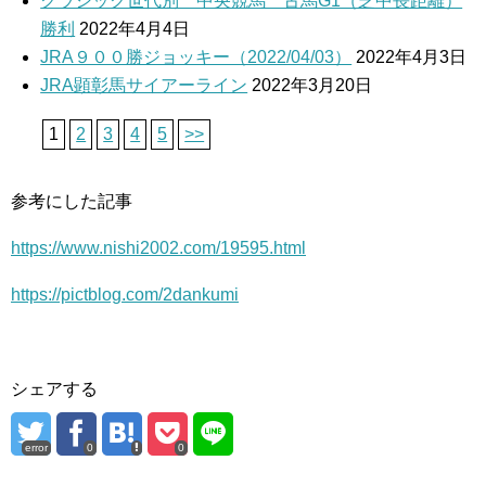
クラシック世代別 中央競馬 古馬G1（芝中長距離）
勝利
2022年4月4日
JRA９００勝ジョッキー（2022/04/03）
2022年4月3日
JRA顕彰馬サイアーライン
2022年3月20日
1
2
3
4
5
>>
参考にした記事
https://www.nishi2002.com/19595.html
https://pictblog.com/2dankumi
シェアする
error
0
0