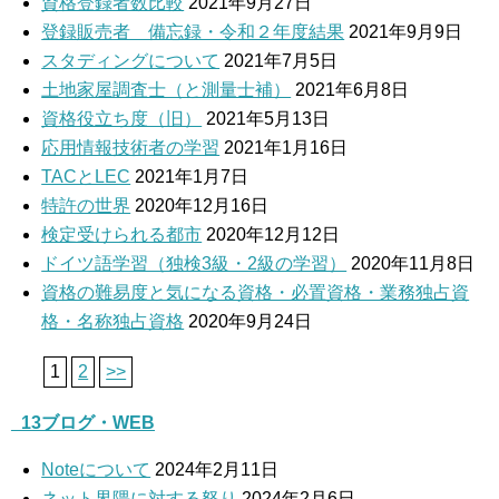
資格登録者数比較
2021年9月27日
登録販売者 備忘録・令和２年度結果
2021年9月9日
スタディングについて
2021年7月5日
土地家屋調査士（と測量士補）
2021年6月8日
資格役立ち度（旧）
2021年5月13日
応用情報技術者の学習
2021年1月16日
TACとLEC
2021年1月7日
特許の世界
2020年12月16日
検定受けられる都市
2020年12月12日
ドイツ語学習（独検3級・2級の学習）
2020年11月8日
資格の難易度と気になる資格・必置資格・業務独占資
格・名称独占資格
2020年9月24日
1
2
>>
_13ブログ・WEB
Noteについて
2024年2月11日
ネット界隈に対する怒り
2024年2月6日