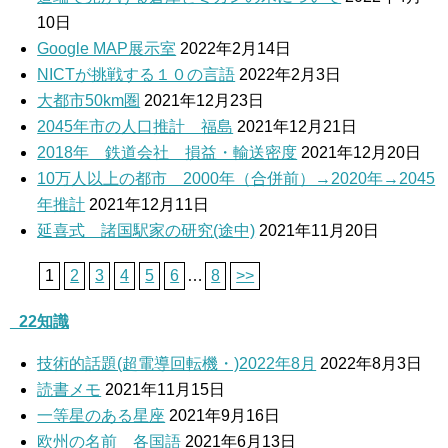
10日
Google MAP展示室
2022年2月14日
NICTが挑戦する１０の言語
2022年2月3日
大都市50km圏
2021年12月23日
2045年市の人口推計 福島
2021年12月21日
2018年 鉄道会社 損益・輸送密度
2021年12月20日
10万人以上の都市 2000年（合併前）→2020年→2045
年推計
2021年12月11日
延喜式 諸国駅家の研究(途中)
2021年11月20日
1
2
3
4
5
6
…
8
>>
_22知識
技術的話題(超電導回転機・)2022年8月
2022年8月3日
読書メモ
2021年11月15日
一等星のある星座
2021年9月16日
欧州の名前 各国語
2021年6月13日