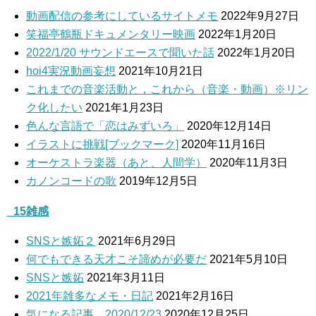
動画配信の参考にしているサイトメモ
2022年9月27日
笑福亭鶴瓶ドキュメンタリー映画
2022年1月20日
2022/1/20 サウンドエースで聞いた話
2022年1月20日
hoi4実況動画妄想
2021年10月21日
これまでの音楽活動と，これから（音楽・動画）※リン
ク化したい
2021年1月23日
色んな言語で「恋はみずいろ」
2020年12月14日
イラストに挑戦[ブックマーク]
2020年11月16日
オーケストラ楽器（あと、人間学）
2020年11月3日
カノンコードの歌
2019年12月5日
_15雑感
SNSと嫉妬２
2021年6月29日
何でもできる天才こそ諦めが必要だ
2021年5月10日
SNSと嫉妬
2021年3月11日
2021年雑多なメモ・日記
2021年2月16日
気になる記事 2020/12/23
2020年12月25日