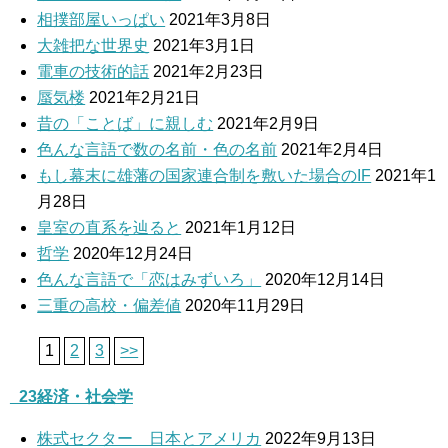
相撲部屋いっぱい
2021年3月8日
大雑把な世界史
2021年3月1日
電車の技術的話
2021年2月23日
蜃気楼
2021年2月21日
昔の「ことば」に親しむ
2021年2月9日
色んな言語で数の名前・色の名前
2021年2月4日
もし幕末に雄藩の国家連合制を敷いた場合のIF
2021年1
月28日
皇室の直系を辿ると
2021年1月12日
哲学
2020年12月24日
色んな言語で「恋はみずいろ」
2020年12月14日
三重の高校・偏差値
2020年11月29日
1
2
3
>>
_23経済・社会学
株式セクター 日本とアメリカ
2022年9月13日