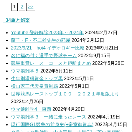
1
2
>>
_34旅と娯楽
Youtube 登録解除2023年～2024年
2024年2月27日
藤子・F・不二雄先生の部屋
2024年2月12日
2023/9/21 hoi4 イデオロギー比較
2023年9月21日
名に福の付く選手で野球チーム
2022年9月15日
競馬重賞レース コースと距離まとめ
2022年5月26日
ウマ娘雑学５
2022年5月11日
生年別獲得賞金トップ馬
2022年5月1日
横山家三代天皇賞制覇
2022年5月1日
世界競馬レーストップ１００ ２０２１年度版より
2022年4月26日
ウマ娘雑学4 東西
2022年4月20日
ウマ娘雑学３ 一緒に走ったレース
2022年4月19日
現行国際G1競争の前身史(+帝室御賞典)
2022年4月15日