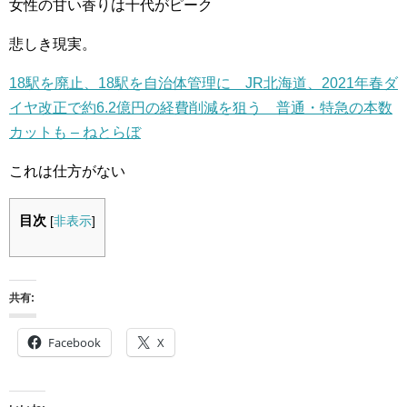
女性の甘い香りは十代がピーク
悲しき現実。
18駅を廃止、18駅を自治体管理に JR北海道、2021年春ダ
イヤ改正で約6.2億円の経費削減を狙う 普通・特急の本数
カットも – ねとらぼ
これは仕方がない
目次
[
非表示
]
共有:
Facebook
X