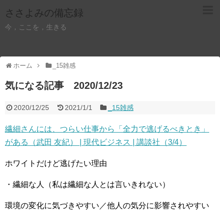
ささよみの備忘録
今，ここを，生きる
ホーム
_15雑感
気になる記事 2020/12/23
2020/12/25
2021/1/1
_15雑感
繊細さんには、つらい仕事から「全力で逃げるべきとき」
がある（武田 友紀） | 現代ビジネス | 講談社（3/4）
ホワイトだけど逃げたい理由
・繊細な人（私は繊細な人とは言いきれない）
環境の変化に気づきやすい／他人の気分に影響されやすい