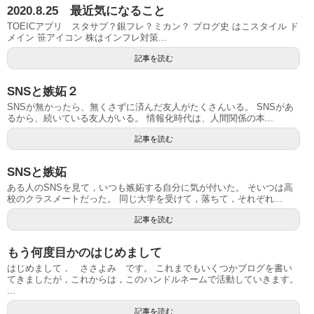
2020.8.25 最近気になること
TOEICアプリ スタサプ？銀フレ？ミカン？ ブログ史 はこスタイル ド
メイン 笹アイコン 株はインフレ対策...
記事を読む
SNSと嫉妬２
SNSが無かったら、無くさずに済んだ友人がたくさんいる。 SNSがあ
るから、続いている友人がいる。 情報化時代は、人間関係の本...
記事を読む
SNSと嫉妬
ある人のSNSを見て，いつも嫉妬する自分に気が付いた。 そいつは高
校のクラスメートだった。 同じ大学を受けて，落ちて，それぞれ...
記事を読む
もう何度目かのはじめまして
はじめまして， ささよみ です。 これまでもいくつかブログを書い
てきましたが，これからは，このハンドルネームで活動していきます。
...
記事を読む