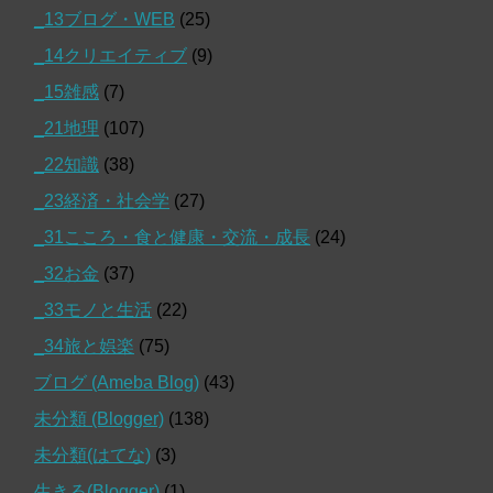
_13ブログ・WEB
(25)
_14クリエイティブ
(9)
_15雑感
(7)
_21地理
(107)
_22知識
(38)
_23経済・社会学
(27)
_31こころ・食と健康・交流・成長
(24)
_32お金
(37)
_33モノと生活
(22)
_34旅と娯楽
(75)
ブログ (Ameba Blog)
(43)
未分類 (Blogger)
(138)
未分類(はてな)
(3)
生きる(Blogger)
(1)