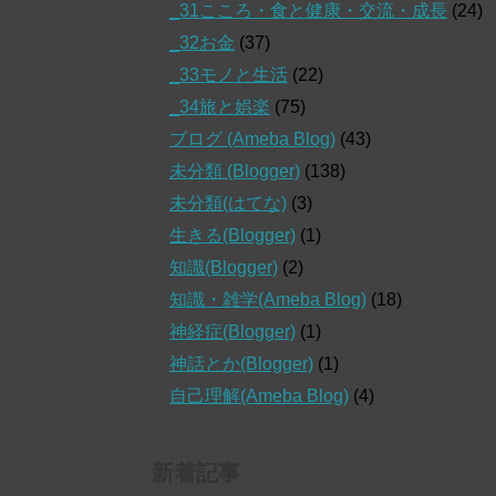
_31こころ・食と健康・交流・成長
(24)
_32お金
(37)
_33モノと生活
(22)
_34旅と娯楽
(75)
ブログ (Ameba Blog)
(43)
未分類 (Blogger)
(138)
未分類(はてな)
(3)
生きる(Blogger)
(1)
知識(Blogger)
(2)
知識・雑学(Ameba Blog)
(18)
神経症(Blogger)
(1)
神話とか(Blogger)
(1)
自己理解(Ameba Blog)
(4)
新着記事