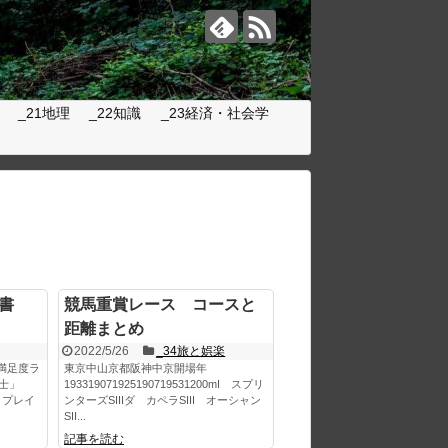
_21地理
_22知識
_23経済・社会学
書
競馬重賞レース コースと
距離まとめ
2022/5/26
_34旅と娯楽
満足度ラ
東京中山京都阪神中京開場年
士」
193319071925190719531200mI スプリ
ップレイ
ンターズSIIIダ カペラSIII オーシャン
SII...
記事を読む