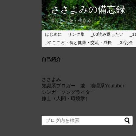
ささよみの備忘録
今，ここを，生きる
はじめに
リンク集
_00読み返したい
_1
_31こころ・食と健康・交流・成長
_32お金
自己紹介
ささよみ
知識系ブロガー 兼 地理系Youtuber
シンガーソングライター
修士（人間・環境学）