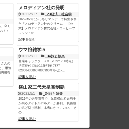
メロディアン社の発明
2022/5/17
_23経済・社会学
2022/3/27にがっちりマンデーで特集され
た「メロディアン社のクリーム」 【公
格、全く
式】メロディアン株式会社 - コーヒーフ
) おすす
レッシュの...
記事を読む
ウマ娘雑学５
2022/5/11
_34旅と娯楽
登場キャラクター＋α（2022/5/11時点）
くさんの
活躍時代 ◎はG1勝利年 7677-
と、用途
828384858687888990マルゼン...
楕円形敷
記事を読む
横山家三代天皇賞制覇
2022/5/1
_34旅と娯楽
2022年の天皇賞春で、兄貴横山和夫騎手
が乗るタイトルホルダーが勝利。 長距離
の逃げ切り勝利、本当にかっこいい。 そ
の...
記事を読む