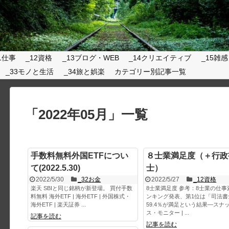
1仕事
_12資格
_13ブログ・WEB
_14クリエイティブ
_15雑感
_33モノと生活
_34旅と娯楽
カテゴリー別記事一覧
「
2022年05月
」
一覧
手数料無料外国ETFについ
８士業満足度（＋行政
て(2022.5.30)
士）
2022/5/30
_32お金
2022/5/27
_12資格
楽天 SBIと同じ銘柄が新登場。 買付手数
8士業満足度 参考：8士業の仕事
料無料 海外ETF | 海外ETF | 外国株式・
ンキング発表、第1位は「司法書
海外ETF | 楽天証券 ...
59.4％が満足という結果―スナ
ス・モニター | ...
記事を読む
記事を読む