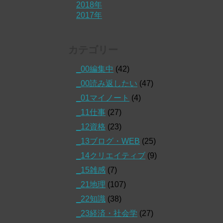
2018年
2017年
カテゴリー
_00編集中
(42)
_00読み返したい
(47)
_01マイノート
(4)
_11仕事
(27)
_12資格
(23)
_13ブログ・WEB
(25)
_14クリエイティブ
(9)
_15雑感
(7)
_21地理
(107)
_22知識
(38)
_23経済・社会学
(27)