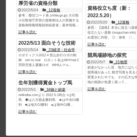
厚労省の資格分類
資格役立ち度（新：
2022/5/24
_12資格
2022.5.20）
参考：⑲32コード表 (mhlw.go.jp) 大分類
小分類省庁所管の資格例法人の実施する
2022/5/20
_12資格
資格例情報情報技術経産省：基本情報...
参照：【資格】本当に役立つ資
記事を読む
役立たない資格 (moguchan.info
め度別に列挙。 ◎：保有 ◇...
2022/5/13 面白そうな技術
記事を読む
2022/5/14
_23経済・社会学
競馬場跡地の探究
ロボティクス2022.4 登山歩行ロボの制
御 sim to real ロボット名はANYmal C
2022/5/7
_21地理
羽田空港人運搬ロボ WHILLマル...
娯楽がなかった昔、地方にはた
記事を読む
競馬場があった 航空写真を見る
変更された今でも、その広大な
生年別獲得賞金トップ馬
地の痕跡が色濃く残って...
記事を読む
2022/5/1
_34旅と娯楽
netkeiba.comより 2022.5.1時点 ○は牝
馬 ◆は八大競走勝利馬 ★は中央GI勝
利 ■は地方GI勝利 ●は海外GI勝...
記事を読む