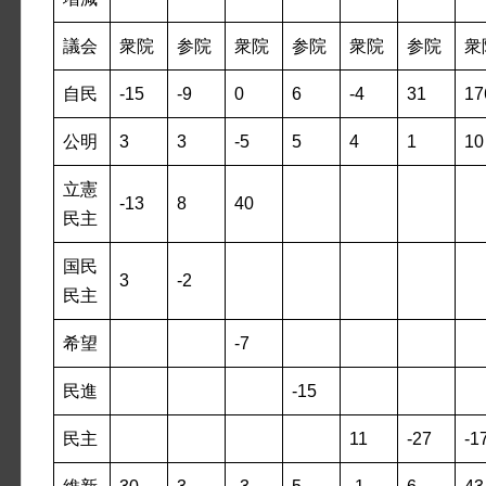
議会
衆院
参院
衆院
参院
衆院
参院
衆
自民
-15
-9
0
6
-4
31
17
公明
3
3
-5
5
4
1
10
立憲
-13
8
40
民主
国民
3
-2
民主
希望
-7
民進
-15
民主
11
-27
-1