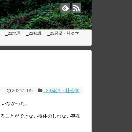
_21地理
_22知識
_23経済・社会学
1
2021/11/5
_23経済・社会学
ていなかった。
知ることができない得体のしれない存在