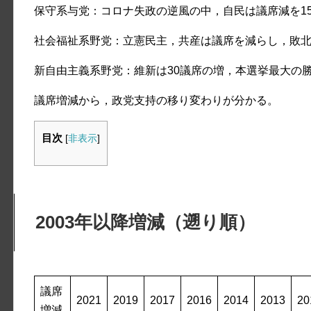
保守系与党：コロナ失政の逆風の中，自民は議席減を1
社会福祉系野党：立憲民主，共産は議席を減らし，敗
新自由主義系野党：維新は30議席の増，本選挙最大の
議席増減から，政党支持の移り変わりが分かる。
目次
[
非表示
]
2003年以降増減（遡り順）
議席
2021
2019
2017
2016
2014
2013
20
増減