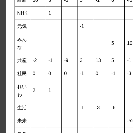
維新
30
3
-3
5
-1
6
43
NHK
1
元気
-1
みん
5
10
な
共産
-2
-1
-9
3
13
5
-1
社民
0
0
0
-1
0
-1
-3
れい
2
1
わ
生活
-1
-3
-6
未来
-5