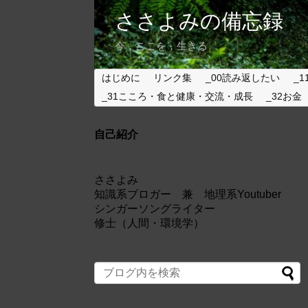
ささよみの備忘録
今，ここを，生きる
はじめに
リンク集
_00読み返したい
_1
_31こころ・食と健康・交流・成長
_32お金
自己紹介
ささよみ
知識系ブロガー 兼 地理系Youtuber
シンガーソングライター
修士（人間・環境学）