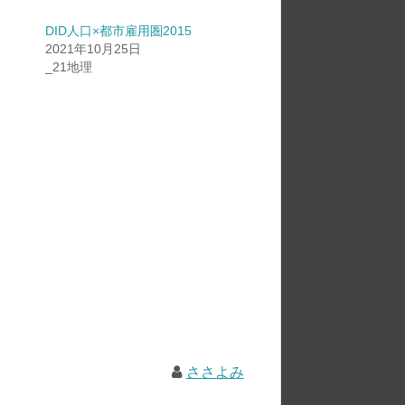
DID人口×都市雇用圏2015
2021年10月25日
_21地理
ささよみ