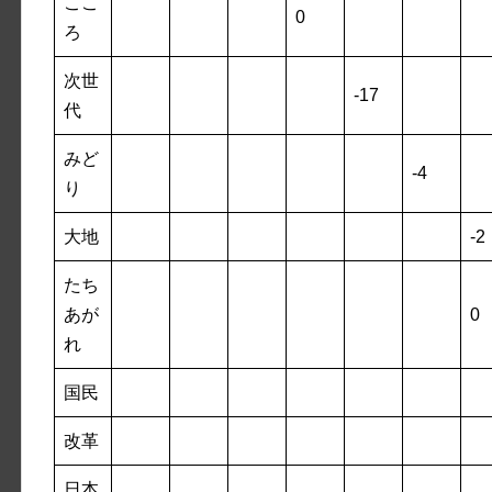
ここ
0
ろ
次世
-17
代
みど
-4
り
大地
-2
たち
あが
0
れ
国民
改革
日本