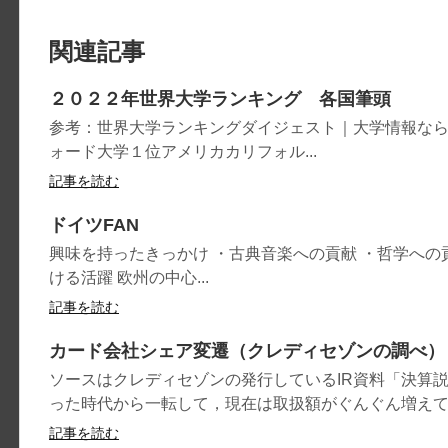
関連記事
２０２２年世界大学ランキング 各国筆頭
参考：世界大学ランキングダイジェスト｜大学情報ならJS8
ォード大学１位アメリカカリフォル...
記事を読む
ドイツFAN
興味を持ったきっかけ ・古典音楽への貢献 ・哲学への
ける活躍 欧州の中心...
記事を読む
カード会社シェア変遷（クレディセゾンの調べ）
ソースはクレディセゾンの発行しているIR資料「決算
った時代から一転して，現在は取扱額がぐんぐん増えてい
記事を読む