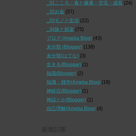
_31こころ・食と健康・交流・成長
(24)
_32お金
(37)
_33モノと生活
(22)
_34旅と娯楽
(75)
ブログ (Ameba Blog)
(43)
未分類 (Blogger)
(138)
未分類(はてな)
(3)
生きる(Blogger)
(1)
知識(Blogger)
(2)
知識・雑学(Ameba Blog)
(18)
神経症(Blogger)
(1)
神話とか(Blogger)
(1)
自己理解(Ameba Blog)
(4)
新着記事