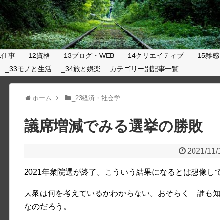
1仕事
_12資格
_13ブログ・WEB
_14クリエイティブ
_15雑感
_33モノと生活
_34旅と娯楽
カテゴリー別記事一覧
ホーム
_23経済・社会学
議席増減でみる選挙の勝敗
2021/11/
2021年衆院選が終了。こういう結果になるとは想像し
大衆は何を考えているかわからない。おそらく，誰も
なのだろう。