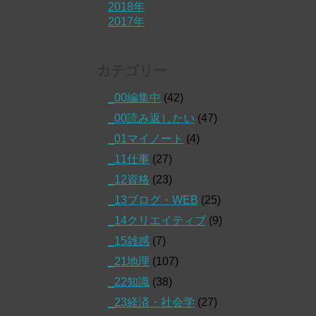
2018年
2017年
カテゴリー
_00編集中
(42)
_00読み返したい
(47)
_01マイノート
(4)
_11仕事
(27)
_12資格
(23)
_13ブログ・WEB
(25)
_14クリエイティブ
(9)
_15雑感
(7)
_21地理
(107)
_22知識
(38)
_23経済・社会学
(27)