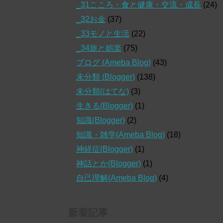
_31こころ・食と健康・交流・成長
(24)
_32お金
(37)
_33モノと生活
(22)
_34旅と娯楽
(75)
ブログ (Ameba Blog)
(43)
未分類 (Blogger)
(138)
未分類(はてな)
(3)
生きる(Blogger)
(1)
知識(Blogger)
(2)
知識・雑学(Ameba Blog)
(18)
神経症(Blogger)
(1)
神話とか(Blogger)
(1)
自己理解(Ameba Blog)
(4)
新着記事