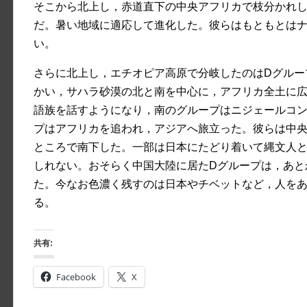
そこから北上し，赤道直下の中央アフリカで枝分かれし
だ。暑い地域に適応して進化した。彼らはもともとは
い。
さらに北上し，エチオピア高原で分岐したのはDグルー
かい，サハラ砂漠の北と南を中心に，アフリカ全土に
語族を話すようになり，南のグループはニジェールコン
プはアフリカを追われ，アジアへ旅立った。彼らは中
ところで南下した。一部は日本にたどり着いて縄文人
しれない。おそらく中国大陸に居たDグループは，あと
た。今なお色濃く残すのは日本やチベットなど，人を
る。
共有:
Facebook
X