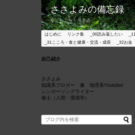
ささよみの備忘録
今，ここを，生きる
はじめに
リンク集
_00読み返したい
_1
_31こころ・食と健康・交流・成長
_32お金
自己紹介
ささよみ
知識系ブロガー 兼 地理系Youtuber
シンガーソングライター
修士（人間・環境学）