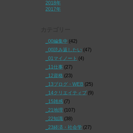
2018年
2017年
カテゴリー
_00編集中
(42)
_00読み返したい
(47)
_01マイノート
(4)
_11仕事
(27)
_12資格
(23)
_13ブログ・WEB
(25)
_14クリエイティブ
(9)
_15雑感
(7)
_21地理
(107)
_22知識
(38)
_23経済・社会学
(27)