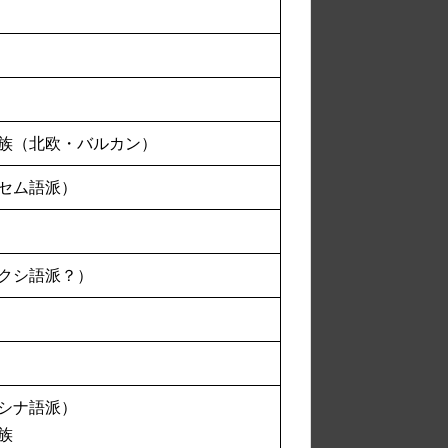
族（北欧・バルカン）
セム語派）
クシ語派？）
シナ語派）
族