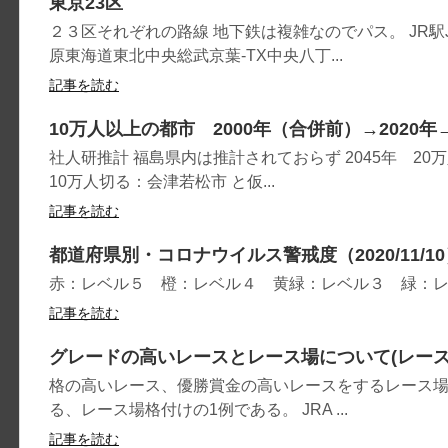
東京23区
２３区それぞれの路線 地下鉄は複雑なのでパス。 JR
原東海道東北中央総武京葉-TX中央八丁...
記事を読む
10万人以上の都市 2000年（合併前）→2020年→
社人研推計 福島県内は推計されておらず 2045年 
10万人切る：会津若松市 と仮...
記事を読む
都道府県別・コロナウイルス警戒度（2020/11/1
赤：レベル５ 橙：レベル４ 黄緑：レベル３ 緑：
記事を読む
グレードの高いレースとレース場について(レース
格の高いレース、優勝賞金の高いレースをするレース場
る、レース場格付けの1例である。 JRA ...
記事を読む