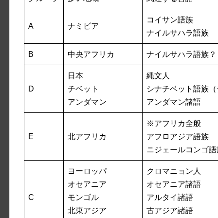
コイサン語族
A
ナミビア
ナイルサハラ語族
B
中央アフリカ
ナイルサハラ語族？
日本
縄文人
D
チベット
シナチベット語族（
アンダマン
アンダマン諸語
※アフリカ全般
E
北アフリカ
アフロアジア語族
ニジェールコンゴ語
ヨーロッパ
クロマニョン人
オセアニア
オセアニア諸語
C
モンゴル
アルタイ諸語
北東アジア
古アジア諸語