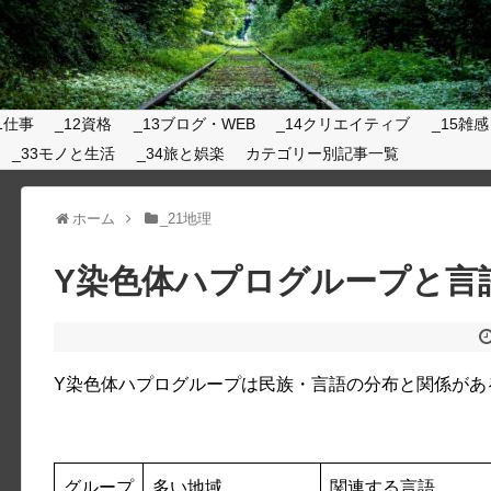
1仕事
_12資格
_13ブログ・WEB
_14クリエイティブ
_15雑感
_33モノと生活
_34旅と娯楽
カテゴリー別記事一覧
ホーム
_21地理
Y染色体ハプログループと言
Y染色体ハプログループは民族・言語の分布と関係があ
グループ
多い地域
関連する言語