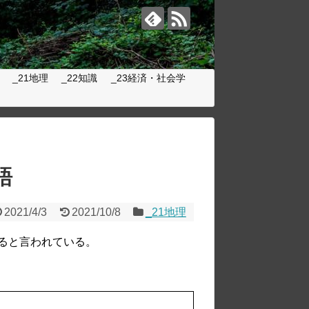
_21地理
_22知識
_23経済・社会学
語
2021/4/3
2021/10/8
_21地理
ると言われている。