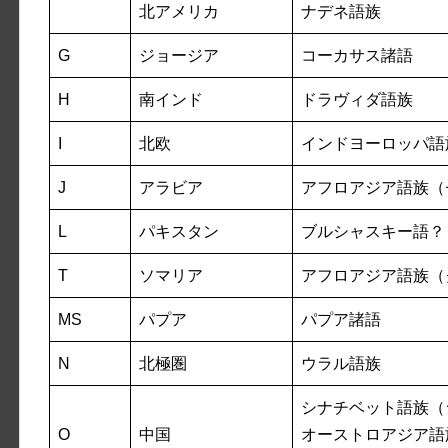
北アメリカ
ナデネ語族
G
ジョージア
コーカサス諸語
H
南インド
ドラヴィダ語族
I
北欧
インドヨーロッパ語
J
アラビア
アフロアジア語族（
L
パキスタン
ブルシャスキー語？
T
ソマリア
アフロアジア語族（
MS
パプア
パプア諸語
N
北極圏
ウラル語族
シナチベット語族（
O
中国
オーストロアジア語