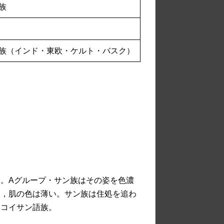
族
族（インド・東欧・ケルト・バスク）
。Aグループ・サン族はその姿を色濃
め，肌の色は薄い。サン族は住処を追わ
はコイサン語族。