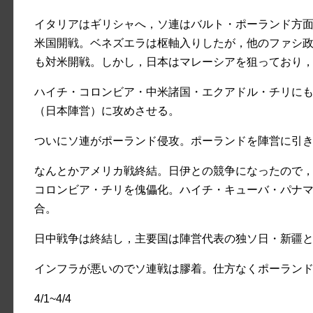
イタリアはギリシャへ，ソ連はバルト・ポーランド方
米国開戦。ベネズエラは枢軸入りしたが，他のファシ
も対米開戦。しかし，日本はマレーシアを狙っており
ハイチ・コロンビア・中米諸国・エクアドル・チリに
（日本陣営）に攻めさせる。
ついにソ連がポーランド侵攻。ポーランドを陣営に引
なんとかアメリカ戦終結。日伊との競争になったので
コロンビア・チリを傀儡化。ハイチ・キューバ・パナ
合。
日中戦争は終結し，主要国は陣営代表の独ソ日・新疆
インフラが悪いのでソ連戦は膠着。仕方なくポーラン
4/1~4/4