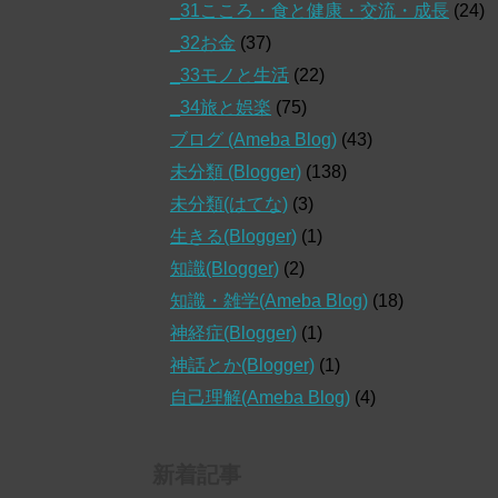
_31こころ・食と健康・交流・成長
(24)
_32お金
(37)
_33モノと生活
(22)
_34旅と娯楽
(75)
ブログ (Ameba Blog)
(43)
未分類 (Blogger)
(138)
未分類(はてな)
(3)
生きる(Blogger)
(1)
知識(Blogger)
(2)
知識・雑学(Ameba Blog)
(18)
神経症(Blogger)
(1)
神話とか(Blogger)
(1)
自己理解(Ameba Blog)
(4)
新着記事