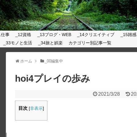
1仕事
_12資格
_13ブログ・WEB
_14クリエイティブ
_15雑感
_33モノと生活
_34旅と娯楽
カテゴリー別記事一覧
ホーム
_00編集中
hoi4プレイの歩み
2021/3/28
20
目次
[
非表示
]