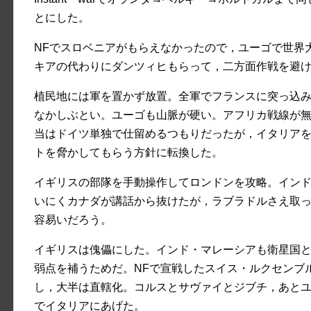
とにした。
NFでスロベニアがもらえなかったので，ユーゴで世界
キアの代わりにダンツィヒもらって，二方面作戦を避
植民地には軍を置かず放置。全軍でフランスに突っ込
なかしぶとい。ユーゴも山脈が硬い。アフリカ戦線が
当はドイツ単独で仕留めるつもりだったが，イタリア
トを脅かしてもらう方針に転換した。
イギリスの部隊を手動操作してロンドンを攻略。イン
いにくカナダが講話から抜けたが，ラブラドルさえ取
容易いだろう。
イギリスは傀儡にした。インド・マレーシアも衛星国
弱点を補うためだ。NFで宣戦したスイス・ルクセンブ
し，大半は直轄化。コルスとサヴァイとジブチ，あと
でイタリアにあげた。