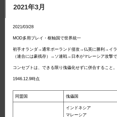
2021年3月
2021/03/28
MOD多用プレイ・枢軸国で世界統一
初手オランダ→通常ポーランド侵攻→仏英に勝利→イ
（連合には豪残存）→ソ連戦→日本がマレーシア攻撃
コンセプトは、できる限り傀儡化せずに併合すること
1946.12.9時点
同盟国
傀儡国
インドネシア
マレーシア