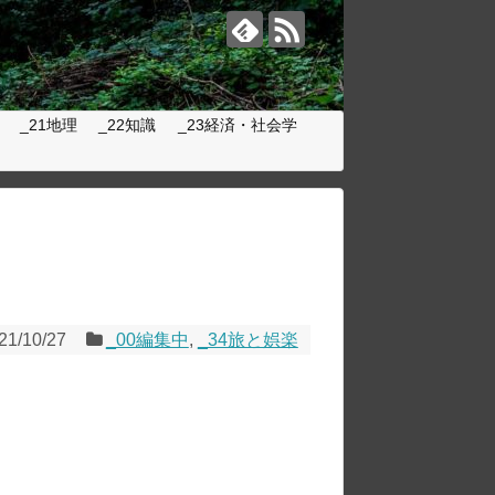
_21地理
_22知識
_23経済・社会学
21/10/27
_00編集中
,
_34旅と娯楽