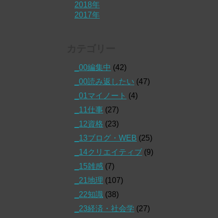
2018年
2017年
カテゴリー
_00編集中
(42)
_00読み返したい
(47)
_01マイノート
(4)
_11仕事
(27)
_12資格
(23)
_13ブログ・WEB
(25)
_14クリエイティブ
(9)
_15雑感
(7)
_21地理
(107)
_22知識
(38)
_23経済・社会学
(27)