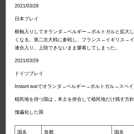
2021/03/28
日本プレイ
枢軸入りしてオランダ→ベルギー→ポルトガルと拡大
くなる。第二次大戦に参戦し、フランス→イギリス→
連合入り。上陸できないまま膠着してしまった。
2021/03/29
ドイツプレイ
Instant warでオランダ→ベルギー→ポルトガル→ス
植民地を持つ国は，本土を併合して植民地だけ残す方
傀儡化した国
国名
首都
国名