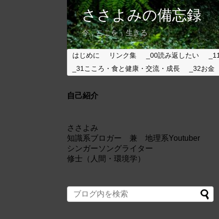
ささよみの備忘録
今，ここを，生きる
はじめに
リンク集
_00読み返したい
_1
_31こころ・食と健康・交流・成長
_32お金
自己紹介
ささよみ
知識系ブロガー 兼 地理系Youtuber
シンガーソングライター
修士（人間・環境学）