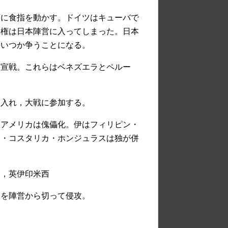
面に食指を動かす。ドイツはキューバで
政権は日本陣営に入ってしまった。日本
，いつか争うことになる。
も宣戦。これらはベネズエラとペルー
き入れ，大戦に参加する。
，アメリカは傀儡化。伊はフィリピン・
マ・コスタリカ・ホンジュラスは独が併
と，英伊印米西
ドを陣営から切って侵攻。