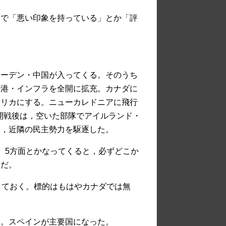
面で「悪い印象を持っている」とか「評
ェーデン・中国が入ってくる。そのうち
の港・インフラを全開に拡充。カナダに
フリカにする。ニューカレドニアに飛行
開戦後は，空いた部隊でアイルランド・
と，近隣の民主勢力を駆逐した。
。5方面とかなってくると，必ずどこか
きだ。
しておく。標的はもはやカナダでは無
了。スペインが主要国になった。