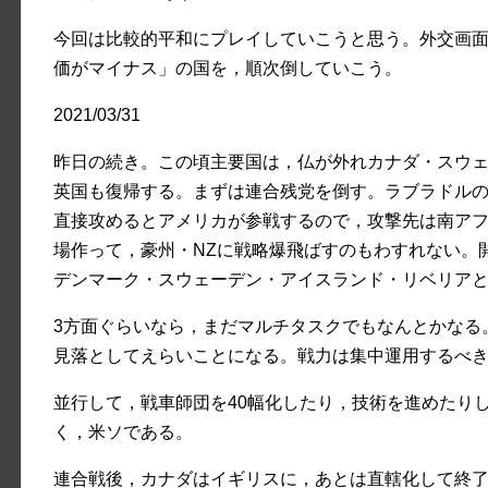
今回は比較的平和にプレイしていこうと思う。外交画
価がマイナス」の国を，順次倒していこう。
2021/03/31
昨日の続き。この頃主要国は，仏が外れカナダ・スウ
英国も復帰する。まずは連合残党を倒す。ラブラドル
直接攻めるとアメリカが参戦するので，攻撃先は南ア
場作って，豪州・NZに戦略爆飛ばすのもわすれない。
デンマーク・スウェーデン・アイスランド・リベリア
3方面ぐらいなら，まだマルチタスクでもなんとかなる
見落としてえらいことになる。戦力は集中運用するべ
並行して，戦車師団を40幅化したり，技術を進めたり
く，米ソである。
連合戦後，カナダはイギリスに，あとは直轄化して終