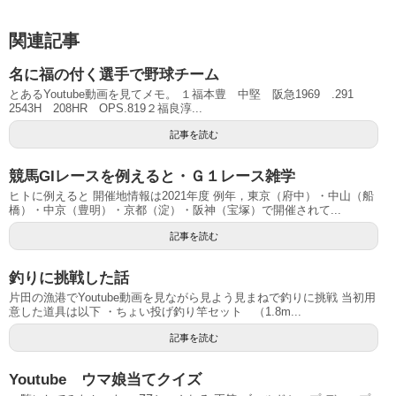
関連記事
名に福の付く選手で野球チーム
とあるYoutube動画を見てメモ。 １福本豊 中堅 阪急1969 .291
2543H 208HR OPS.819２福良淳...
記事を読む
競馬GIレースを例えると・Ｇ１レース雑学
ヒトに例えると 開催地情報は2021年度 例年，東京（府中）・中山（船
橋）・中京（豊明）・京都（淀）・阪神（宝塚）で開催されて...
記事を読む
釣りに挑戦した話
片田の漁港でYoutube動画を見ながら見よう見まねで釣りに挑戦 当初用
意した道具は以下 ・ちょい投げ釣り竿セット （1.8m...
記事を読む
Youtube ウマ娘当てクイズ