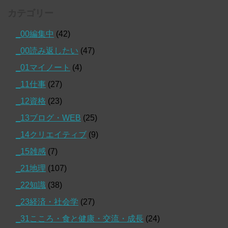
カテゴリー
_00編集中
(42)
_00読み返したい
(47)
_01マイノート
(4)
_11仕事
(27)
_12資格
(23)
_13ブログ・WEB
(25)
_14クリエイティブ
(9)
_15雑感
(7)
_21地理
(107)
_22知識
(38)
_23経済・社会学
(27)
_31こころ・食と健康・交流・成長
(24)