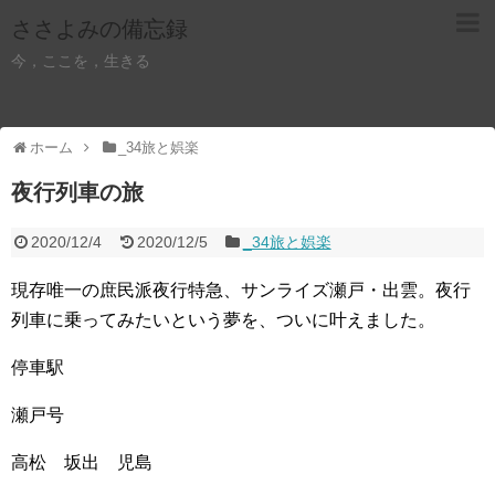
ささよみの備忘録
今，ここを，生きる
ホーム
_34旅と娯楽
夜行列車の旅
2020/12/4
2020/12/5
_34旅と娯楽
現存唯一の庶民派夜行特急、サンライズ瀬戸・出雲。夜行
列車に乗ってみたいという夢を、ついに叶えました。
停車駅
瀬戸号
高松 坂出 児島