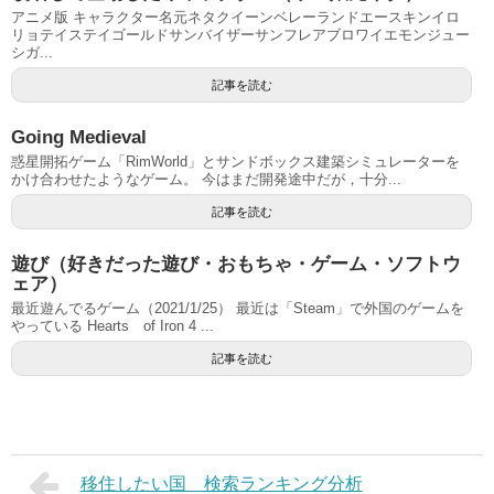
アニメ版 キャラクター名元ネタクイーンベレーランドエースキンイロ
リョテイステイゴールドサンバイザーサンフレアブロワイエモンジュー
シガ...
記事を読む
Going Medieval
惑星開拓ゲーム「RimWorld」とサンドボックス建築シミュレーターを
かけ合わせたようなゲーム。 今はまだ開発途中だが，十分...
記事を読む
遊び（好きだった遊び・おもちゃ・ゲーム・ソフトウ
ェア）
最近遊んでるゲーム（2021/1/25） 最近は「Steam」で外国のゲームを
やっている Hearts of Iron 4 ...
記事を読む
移住したい国 検索ランキング分析