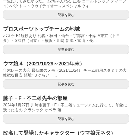
一覧にしてみたかった。 ZZちゃんねる 正答 ゴールドシップ ディープ
インパクト→トウカイテイオー→スペシャルウィ...
記事を読む
プロスポーツトップチームの地域
バスケ B1経験あり 札幌・秋田・仙台・宇都宮・千葉 A東京（トヨ
タ）・S渋谷（日立）・横浜・川崎 新潟・富山・長...
記事を読む
ウマ娘４（2021/10/29～2021年末）
年末レース大会 最低限のメモ（2021/11/24） チーム戦用スタミナの大
雑把な目安 距離÷３ぐらい ...
記事を読む
藤子・F・不二雄先生の部屋
2024年1月27日 川崎市藤子・F・不二雄ミュージアムに行って、印象に
残ったもの クラシック オペラ 落...
記事を読む
改名して登場したキャラクター（ウマ娘元ネタ）