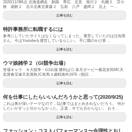
2020/11/3時点 北海道網走 釧路 帯広 北見 旭川２ 札幌５ 苫小
牧 函館２ 北斗北東北青森２ 弘前 八戸 盛岡２ 北上 一...
記事を読む
特許事務所に転職するには
参考にしていたサイトはなくなってしまった。運営していたのは辻知英
さん。今はYoutubeを運営しているらしい。 手に職のかけ算 ...
記事を読む
ウマ娘雑学２（GI競争出場）
登場キャラ ８大競争・G1出場 勝利は◎ 皐月ダービー菊花安田MC天
皇賞春宝塚天皇賞秋JC有馬３歳戦海外1976（朝日...
記事を読む
何を仕事にしたらいいんだろうかと思って(2020/9/25)
これは奥が深いテーマなので，1記事ではまとめきれないだろう。 何が
したいかずっと分からなかった。正直，今でも分からない。 おそ...
記事を読む
ファッション・コストパフォーマンス〜合理性とおし