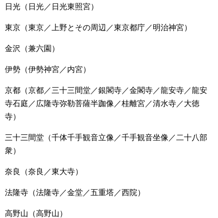
日光（日光／日光東照宮）
東京（東京／上野とその周辺／東京都庁／明治神宮）
金沢（兼六園）
伊勢（伊勢神宮／内宮）
京都（京都／三十三間堂／銀閣寺／金閣寺／龍安寺／龍安
寺石庭／広隆寺弥勒菩薩半跏像／桂離宮／清水寺／大徳
寺）
三十三間堂（千体千手観音立像／千手観音坐像／二十八部
衆）
奈良（奈良／東大寺）
法隆寺（法隆寺／金堂／五重塔／西院）
高野山（高野山）