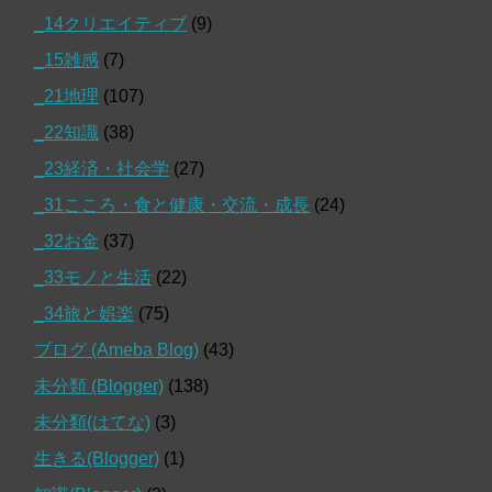
_14クリエイティブ
(9)
_15雑感
(7)
_21地理
(107)
_22知識
(38)
_23経済・社会学
(27)
_31こころ・食と健康・交流・成長
(24)
_32お金
(37)
_33モノと生活
(22)
_34旅と娯楽
(75)
ブログ (Ameba Blog)
(43)
未分類 (Blogger)
(138)
未分類(はてな)
(3)
生きる(Blogger)
(1)