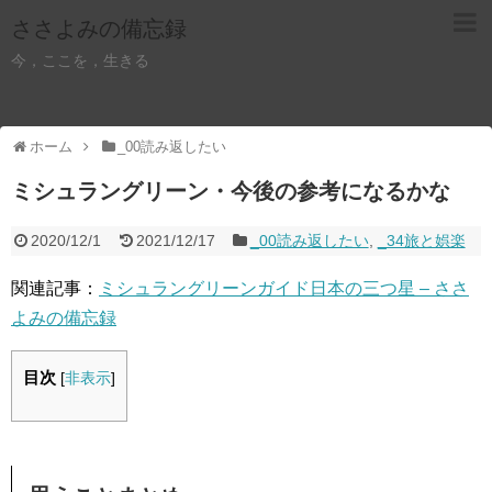
ささよみの備忘録
今，ここを，生きる
ホーム
_00読み返したい
ミシュラングリーン・今後の参考になるかな
2020/12/1
2021/12/17
_00読み返したい
,
_34旅と娯楽
関連記事：
ミシュラングリーンガイド日本の三つ星 – ささ
よみの備忘録
目次
[
非表示
]