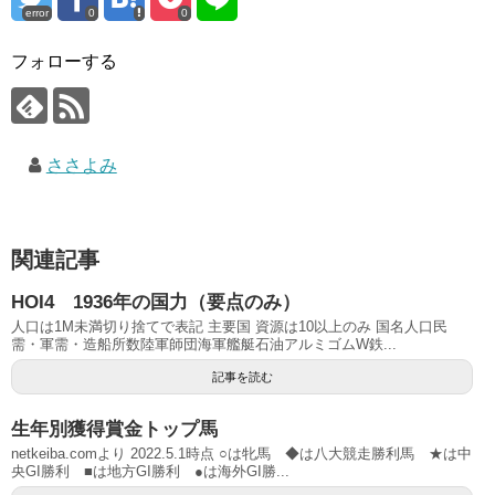
error
0
0
フォローする
ささよみ
関連記事
HOI4 1936年の国力（要点のみ）
人口は1M未満切り捨てで表記 主要国 資源は10以上のみ 国名人口民
需・軍需・造船所数陸軍師団海軍艦艇石油アルミゴムW鉄...
記事を読む
生年別獲得賞金トップ馬
netkeiba.comより 2022.5.1時点 ○は牝馬 ◆は八大競走勝利馬 ★は中
央GI勝利 ■は地方GI勝利 ●は海外GI勝...