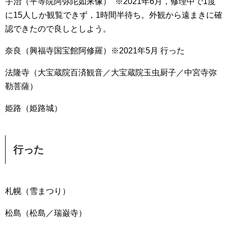
宇治（平等院阿弥陀如来像） ※2021年6月，修理中で1度
に15人しか観覧できず，1時間半待ち。外観から遠まきに確
認できたので良しとしよう。
奈良（興福寺国宝館阿修羅）※2021年5月 行った
法隆寺（大宝蔵院百済観音／大宝蔵院玉虫厨子／中宮寺弥
勒菩薩）
姫路（姫路城）
行った
札幌（雪まつり）
松島（松島／瑞巌寺）