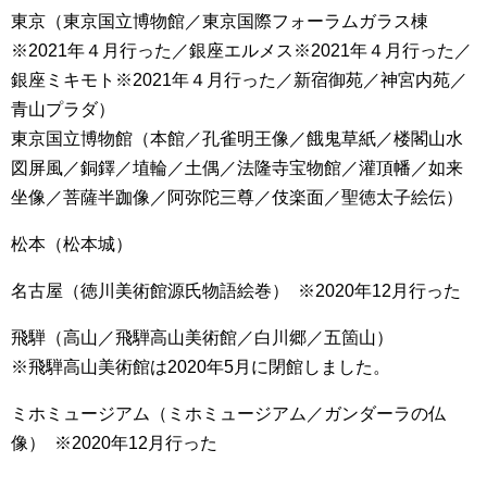
東京（東京国立博物館／東京国際フォーラムガラス棟
※2021年４月行った／銀座エルメス※2021年４月行った／
銀座ミキモト※2021年４月行った／新宿御苑／神宮内苑／
青山プラダ）
東京国立博物館（本館／孔雀明王像／餓鬼草紙／楼閣山水
図屏風／銅鐸／埴輪／土偶／法隆寺宝物館／灌頂幡／如来
坐像／菩薩半跏像／阿弥陀三尊／伎楽面／聖徳太子絵伝）
松本（松本城）
名古屋（徳川美術館源氏物語絵巻） ※2020年12月行った
飛騨（高山／飛騨高山美術館／白川郷／五箇山）
※飛騨高山美術館は2020年5月に閉館しました。
ミホミュージアム（ミホミュージアム／ガンダーラの仏
像） ※2020年12月行った