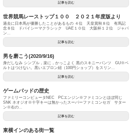
記事を読む
世界競馬レーストップ１００ ２０２１年度版より
過去に日本馬が優勝したことがあるもの ４位 天皇賞秋８位 有馬記
念８位 ドバイシーマクラシック UAE１０位 大阪杯１２位 ジャパ
ン...
記事を読む
男を磨こう(2020/9/16)
身だしなみ シンプル，楽に，かっこよく 黒のスキニーパンツ GU※ベ
ルトはつけない。黒いエプロン紐（100円ショップ）をスリン...
記事を読む
ゲームパッドの歴史
ファミリーコンピュータNEC PCエンジン※ファミコンとほぼ同じ
SNK ネオジオ※十字キーは無かったスーパーファミコンセガ サター
ン※右の...
記事を読む
東横インのある街一覧