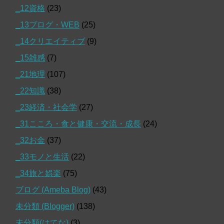
_12資格
(23)
_13ブログ・WEB
(25)
_14クリエイティブ
(9)
_15雑感
(7)
_21地理
(107)
_22知識
(38)
_23経済・社会学
(27)
_31こころ・食と健康・交流・成長
(24)
_32お金
(37)
_33モノと生活
(22)
_34旅と娯楽
(75)
ブログ (Ameba Blog)
(43)
未分類 (Blogger)
(138)
未分類(はてな)
(3)