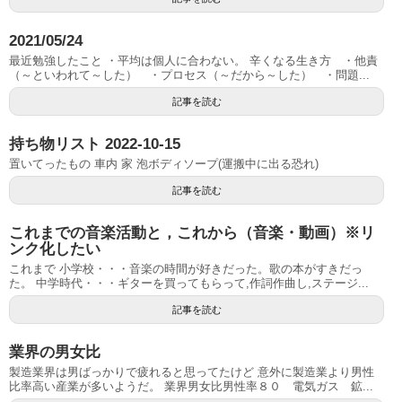
2021/05/24
最近勉強したこと ・平均は個人に合わない。 辛くなる生き方 ・他責
（～といわれて～した） ・プロセス（～だから～した） ・問題...
記事を読む
持ち物リスト 2022-10-15
置いてったもの 車内 家 泡ボディソープ(運搬中に出る恐れ)
記事を読む
これまでの音楽活動と，これから（音楽・動画）※リ
ンク化したい
これまで 小学校・・・音楽の時間が好きだった。歌の本がすきだっ
た。 中学時代・・・ギターを買ってもらって,作詞作曲し,ステージ...
記事を読む
業界の男女比
製造業界は男ばっかりで疲れると思ってたけど 意外に製造業より男性
比率高い産業が多いようだ。 業界男女比男性率８０ 電気ガス 鉱...