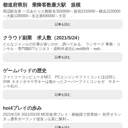
都道府県別 乗降客数最大駅 規模
周辺駅合算 一日あたり人数駅名3550000～新宿2310000～横浜2220000
～大阪1290000～名古屋690000～大宮 ...
記事を読む
クラウド副業 求人数（2021/5/24）
どんなジャンルの仕事が多いのか，調べてみる。 ランサーズ 事務・コ
ンサル・専門職877ビジネス・資料作成含むweb制作・web...
記事を読む
ゲームパッドの歴史
ファミリーコンピュータNEC PCエンジン※ファミコンとほぼ同じ
SNK ネオジオ※十字キーは無かったスーパーファミコンセガ サター
ン※右の...
記事を読む
hoi4プレイの歩み
2021年3月 2021/03/28 MOD多用プレイ・枢軸国で世界統一 初手オラン
ダ→通常ポーランド侵攻→仏英に勝利→...
記事を読む