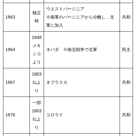
ウエストバージニア
独立
1863
※南軍のバージニアから分離し，北
共和
時
軍に加入
1848
メキ
1864
ネバダ ※南北戦争で北軍
民主
シコ
より
1803
1867
仏よ
ネブラスカ
共和
り
一部
1803
1876
コロラド
共和
仏よ
り