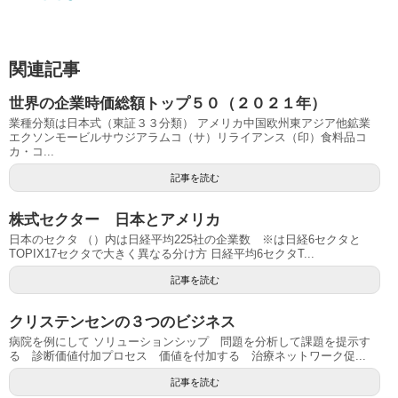
関連記事
世界の企業時価総額トップ５０（２０２１年）
業種分類は日本式（東証３３分類） アメリカ中国欧州東アジア他鉱業
エクソンモービルサウジアラムコ（サ）リライアンス（印）食料品コ
カ・コ...
記事を読む
株式セクター 日本とアメリカ
日本のセクタ （）内は日経平均225社の企業数 ※は日経6セクタと
TOPIX17セクタで大きく異なる分け方 日経平均6セクタT...
記事を読む
クリステンセンの３つのビジネス
病院を例にして ソリューションシップ 問題を分析して課題を提示す
る 診断価値付加プロセス 価値を付加する 治療ネットワーク促...
記事を読む