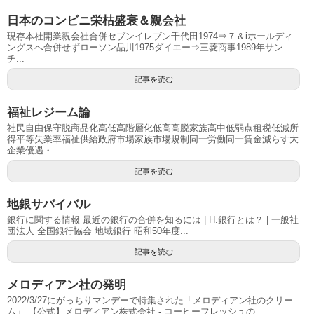
日本のコンビニ栄枯盛衰＆親会社
現存本社開業親会社合併セブンイレブン千代田1974⇒７＆iホールディ
ングスへ合併せずローソン品川1975ダイエー⇒三菱商事1989年サン
チ...
記事を読む
福祉レジーム論
社民自由保守脱商品化高低高階層化低高高脱家族高中低弱点租税低減所
得平等失業率福祉供給政府市場家族市場規制同一労働同一賃金減らす大
企業優遇・...
記事を読む
地銀サバイバル
銀行に関する情報 最近の銀行の合併を知るには | H.銀行とは？ | 一般社
団法人 全国銀行協会 地域銀行 昭和50年度...
記事を読む
メロディアン社の発明
2022/3/27にがっちりマンデーで特集された「メロディアン社のクリー
ム」 【公式】メロディアン株式会社 - コーヒーフレッシュの...