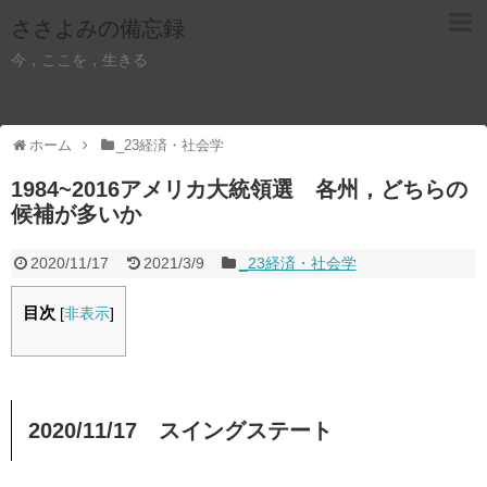
ささよみの備忘録
今，ここを，生きる
ホーム
_23経済・社会学
1984~2016アメリカ大統領選 各州，どちらの
候補が多いか
2020/11/17
2021/3/9
_23経済・社会学
目次
[
非表示
]
2020/11/17 スイングステート