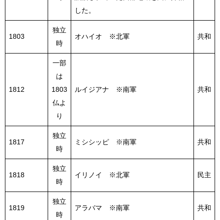
した。
独立
1803
オハイオ ※北軍
共和
時
一部
は
1812
1803
ルイジアナ ※南軍
共和
仏よ
り
独立
1817
ミシシッピ ※南軍
共和
時
独立
1818
イリノイ ※北軍
民主
時
独立
1819
アラバマ ※南軍
共和
時