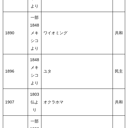
より
一部
1848
1890
メキ
ワイオミング
共和
シコ
より
1848
メキ
1896
ユタ
民主
シコ
より
1803
1907
仏よ
オクラホマ
共和
り
一部