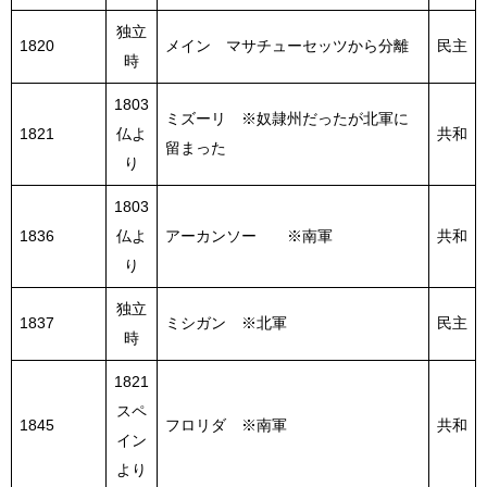
独立
1820
メイン マサチューセッツから分離
民主
時
1803
ミズーリ ※奴隷州だったが北軍に
1821
仏よ
共和
留まった
り
1803
1836
仏よ
アーカンソー ※南軍
共和
り
独立
1837
ミシガン ※北軍
民主
時
1821
スペ
1845
フロリダ ※南軍
共和
イン
より