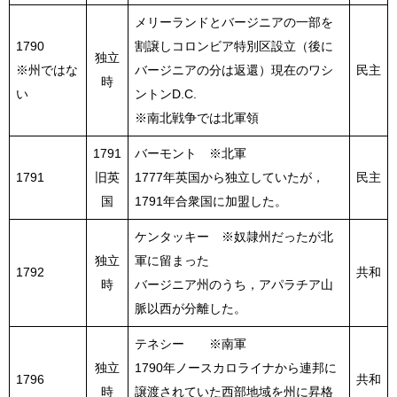
メリーランドとバージニアの一部を
1790
割譲しコロンビア特別区設立（後に
独立
※州ではな
バージニアの分は返還）現在のワシ
民主
時
い
ントンD.C.
※南北戦争では北軍領
1791
バーモント ※北軍
1791
旧英
1777年英国から独立していたが，
民主
国
1791年合衆国に加盟した。
ケンタッキー ※奴隷州だったが北
独立
軍に留まった
1792
共和
時
バージニア州のうち，アパラチア山
脈以西が分離した。
テネシー ※南軍
独立
1790年ノースカロライナから連邦に
1796
共和
時
譲渡されていた西部地域を州に昇格