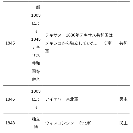
一部
1803
仏よ
り
テキサス 1836年テキサス共和国は
1845
1845
メキシコから独立していた。 ※南
共和
テキ
軍
サス
共和
国を
併合
1803
1846
仏よ
アイオワ ※北軍
民主
り
独立
1848
ウィスコンシン ※北軍
民主
時