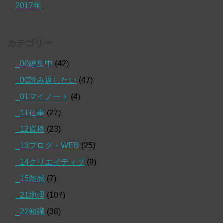
2017年
カテゴリー
_00編集中
(42)
_00読み返したい
(47)
_01マイノート
(4)
_11仕事
(27)
_12資格
(23)
_13ブログ・WEB
(25)
_14クリエイティブ
(9)
_15雑感
(7)
_21地理
(107)
_22知識
(38)