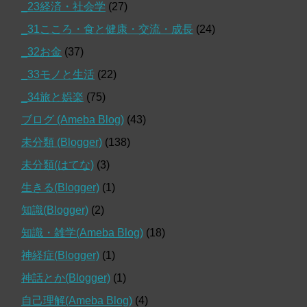
_23経済・社会学
(27)
_31こころ・食と健康・交流・成長
(24)
_32お金
(37)
_33モノと生活
(22)
_34旅と娯楽
(75)
ブログ (Ameba Blog)
(43)
未分類 (Blogger)
(138)
未分類(はてな)
(3)
生きる(Blogger)
(1)
知識(Blogger)
(2)
知識・雑学(Ameba Blog)
(18)
神経症(Blogger)
(1)
神話とか(Blogger)
(1)
自己理解(Ameba Blog)
(4)