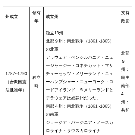
領有
支持
州成立
成立州
年
政党
独立13州
北部９州：南北戦争（1861~1865）
の北軍
北部
デラウェア・ペンシルバニア・ニュ
９
ージャージー・コネチカット・マサ
州：
1787~1790
チューセッツ・メリーランド・ニュ
独立
民主
（合衆国憲
ーハンプシャー・ニューヨーク・ロ
時
南部
法批准年）
ードアイランド ※メリーランドと
4
デラウェアは奴隷州だった。
州：
南部４州：南北戦争（1861~1865）
共和
の南軍
ジョージア・バージニア・ノースカ
ロライナ・サウスカロライナ