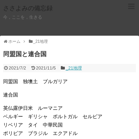
ささよみの備忘録
今，ここを，生きる
ホーム
_21地理
同盟国と連合国
2021/7/2
2021/11/5
_21地理
同盟国 独墺土 ブルガリア
連合国
英仏露伊日米 ルーマニア
ベルギー ギリシャ ポルトガル セルビア
リベリア タイ 中華民国
ボリビア ブラジル エクアドル