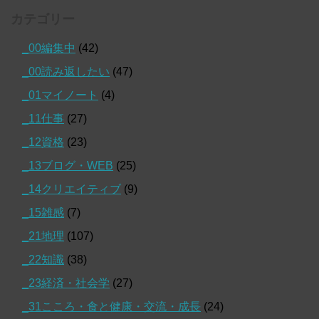
カテゴリー
_00編集中
(42)
_00読み返したい
(47)
_01マイノート
(4)
_11仕事
(27)
_12資格
(23)
_13ブログ・WEB
(25)
_14クリエイティブ
(9)
_15雑感
(7)
_21地理
(107)
_22知識
(38)
_23経済・社会学
(27)
_31こころ・食と健康・交流・成長
(24)