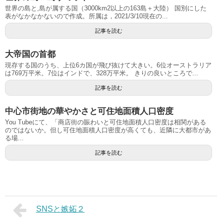
世界の島と,島が属する国（3000km2以上の163島＋大陸） 国別にした
表がなかなかないので作成。所属は，2021/3/10現在の...
記事を読む
大帝国の首都
現存する国のうち、上位6カ国が飛び抜けて大きい。6位オーストラリア
は769万平米。7位はインドで、328万平米。 きりの良いところで...
記事を読む
中心市街地の華やかさと可住地面積人口密度
You Tubeにて、「商店街の賑わいと可住地面積人口密度は相関がある
のではないか。但し可住地面積人口密度が高くても、近隣に大都市があ
る場...
記事を読む
SNSと嫉妬２