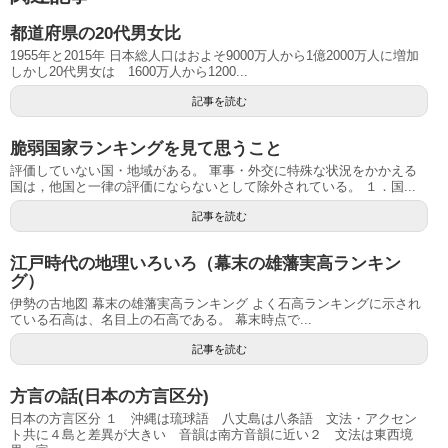
都道府県の20代男女比
1955年と2015年 日本総人口はおよそ9000万人から1億2000万人に増加
しかし20代男女は 1600万人から1200...
記事を読む
脆弱国家ランキングを見て思うこと
評価していない国・地域がある。 軍事・外交に特殊な状況をかかえる
国は，他国と一律の評価にならないとして除外されている。 １．国...
記事を読む
江戸時代の地理いろいろ（幕末の雄藩実高ランキン
グ）
伊勢の古地図 幕末の雄藩実高ランキング よく石高ランキングに示され
ている石高は、名目上の石高である。 幕末時点で...
記事を読む
方言の話(日本の方言区分)
日本の方言区分 １ 沖縄は琉球語 八丈島は八条語 文法・アクセン
ト共に４島と差異が大きい 音韻は南方音韻に近い２ 文法は東西境