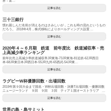
界：富...
記事を読む
三十三銀行
慣れ親しんだ名前が消えるのはさみしいが，これも時の流れというもの
だろう。 2018年4月，株式移転によりホールディングス設置 ...
記事を読む
2020年４～６月期 鉄道 前年度比 鉄道減収率・売
上高減少率ランキング
前年比売上高減少率鉄道減収率JR東海-73JR東海-81近鉄-62JR西日
本-68JR東日本JR西日本-55JR九州-65西武-54JR東...
記事を読む
ラグビーW杯優勝回数・出場回数
2019年第９回大会まで国名・W杯出場回数・決勝T出場回数・優勝回数
ニュージーランド ９回 ９回 ３回 ティア１国オーストラリア ...
記事を読む
世界の島・島サミット