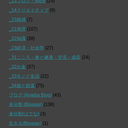
_13ブログ・WEB
(25)
_14クリエイティブ
(9)
_15雑感
(7)
_21地理
(107)
_22知識
(38)
_23経済・社会学
(27)
_31こころ・食と健康・交流・成長
(24)
_32お金
(37)
_33モノと生活
(22)
_34旅と娯楽
(75)
ブログ (Ameba Blog)
(43)
未分類 (Blogger)
(138)
未分類(はてな)
(3)
生きる(Blogger)
(1)