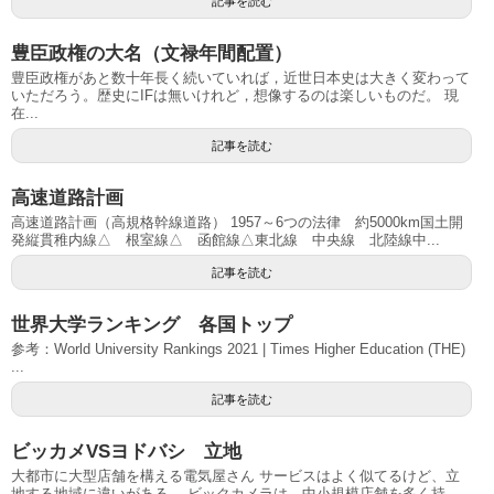
記事を読む
豊臣政権の大名（文禄年間配置）
豊臣政権があと数十年長く続いていれば，近世日本史は大きく変わって
いただろう。歴史にIFは無いけれど，想像するのは楽しいものだ。 現
在...
記事を読む
高速道路計画
高速道路計画（高規格幹線道路） 1957～6つの法律 約5000km国土開
発縦貫稚内線△ 根室線△ 函館線△東北線 中央線 北陸線中...
記事を読む
世界大学ランキング 各国トップ
参考：World University Rankings 2021 | Times Higher Education (THE)
...
記事を読む
ビッカメVSヨドバシ 立地
大都市に大型店舗を構える電気屋さん サービスはよく似てるけど、立
地する地域に違いがある。 ビックカメラは、中小規模店舗を多く持...