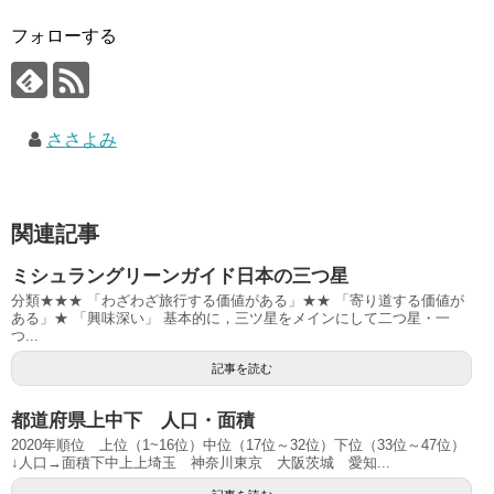
フォローする
ささよみ
関連記事
ミシュラングリーンガイド日本の三つ星
分類★★★ 「わざわざ旅行する価値がある」★★ 「寄り道する価値が
ある」★ 「興味深い」 基本的に，三ツ星をメインにして二つ星・一
つ...
記事を読む
都道府県上中下 人口・面積
2020年順位 上位（1~16位）中位（17位～32位）下位（33位～47位）
↓人口→面積下中上上埼玉 神奈川東京 大阪茨城 愛知...