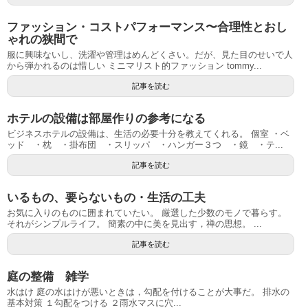
ファッション・コストパフォーマンス〜合理性とおし
ゃれの狭間で
服に興味ないし、洗濯や管理はめんどくさい。だが、見た目のせいで人
から弾かれるのは惜しい ミニマリスト的ファッション tommy...
記事を読む
ホテルの設備は部屋作りの参考になる
ビジネスホテルの設備は、生活の必要十分を教えてくれる。 個室 ・ベ
ッド ・枕 ・掛布団 ・スリッパ ・ハンガー３つ ・鏡 ・テ...
記事を読む
いるもの、要らないもの・生活の工夫
お気に入りのものに囲まれていたい。 厳選した少数のモノで暮らす。
それがシンプルライフ。 簡素の中に美を見出す，禅の思想。 ...
記事を読む
庭の整備 雑学
水はけ 庭の水はけが悪いときは，勾配を付けることが大事だ。 排水の
基本対策 １勾配をつける ２雨水マスに穴...