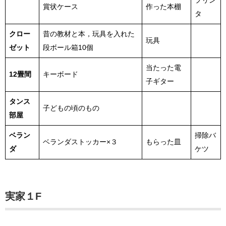
プリン
賞状ケース
作った本棚
タ
クロー
昔の教材と本，玩具を入れた
玩具
ゼット
段ボール箱10個
当たった電
12畳間
キーボード
子ギター
タンス
子どもの頃のもの
部屋
ベラン
掃除バ
ベランダストッカー×３
もらった皿
ダ
ケツ
実家１F