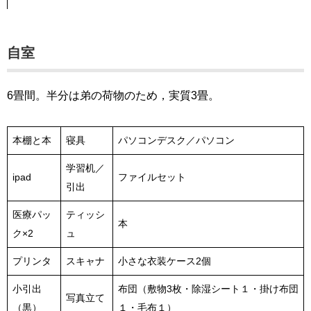
自室
6畳間。半分は弟の荷物のため，実質3畳。
本棚と本
寝具
パソコンデスク／パソコン
学習机／
ipad
ファイルセット
引出
医療パッ
ティッシ
本
ク×2
ュ
プリンタ
スキャナ
小さな衣装ケース2個
小引出
布団（敷物3枚・除湿シート１・掛け布団
写真立て
（黒）
１・毛布１）