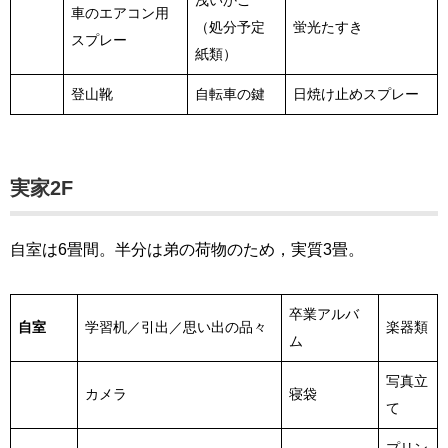
浅いかご
車のエアコン用
（処分予定
蛍光たすき
スプレー
紙類）
登山靴
自転車の鍵
日焼け止めスプレー
実家2F
自室は6畳間。半分は弟の荷物のため，実質3畳。
卒業アルバ
自室
学習机／引出／思い出の品々
楽器類
ム
写真立
カメラ
寝袋
て