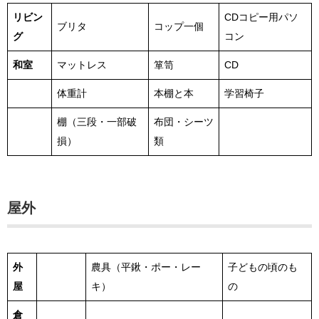
リビン
CDコピー用パソ
ブリタ
コップ一個
グ
コン
和室
マットレス
箪笥
CD
体重計
本棚と本
学習椅子
棚（三段・一部破
布団・シーツ
損）
類
屋外
外
農具（平鍬・ポー・レー
子どもの頃のも
屋
キ）
の
倉