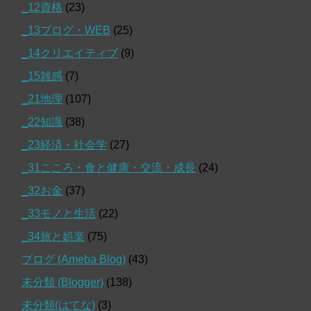
_12資格
(23)
_13ブログ・WEB
(25)
_14クリエイティブ
(9)
_15雑感
(7)
_21地理
(107)
_22知識
(38)
_23経済・社会学
(27)
_31こころ・食と健康・交流・成長
(24)
_32お金
(37)
_33モノと生活
(22)
_34旅と娯楽
(75)
ブログ (Ameba Blog)
(43)
未分類 (Blogger)
(138)
未分類(はてな)
(3)