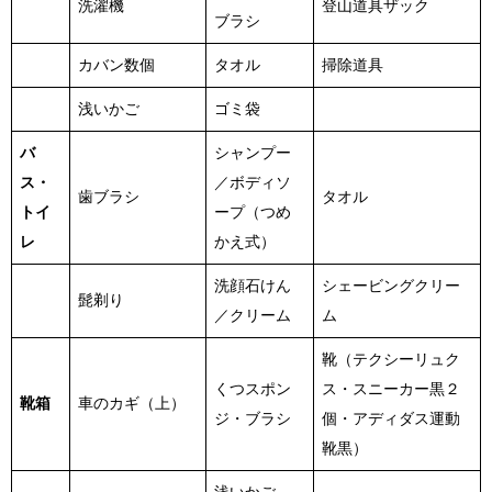
洗濯機
登山道具ザック
ブラシ
カバン数個
タオル
掃除道具
浅いかご
ゴミ袋
バ
シャンプー
ス・
／ボディソ
歯ブラシ
タオル
トイ
ープ（つめ
レ
かえ式）
洗顔石けん
シェービングクリー
髭剃り
／クリーム
ム
靴（テクシーリュク
くつスポン
ス・スニーカー黒２
靴箱
車のカギ（上）
ジ・ブラシ
個・アディダス運動
靴黒）