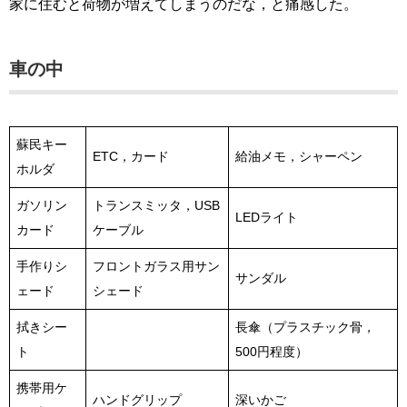
家に住むと荷物が増えてしまうのだな，と痛感した。
車の中
蘇民キー
ETC，カード
給油メモ，シャーペン
ホルダ
ガソリン
トランスミッタ，USB
LEDライト
カード
ケーブル
手作りシ
フロントガラス用サン
サンダル
ェード
シェード
拭きシー
長傘（プラスチック骨，
ト
500円程度）
携帯用ケ
ハンドグリップ
深いかご