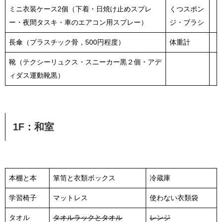
ミニ衣装ケース2個（下着・日焼け止めスプレ
くつスポン
ー・夜間タスキ・車のエアコン用スプレー）
ジ・ブラシ
長傘（プラスチック骨，500円程度）
体重計
靴（テクシーリュクス・スニーカー黒２個・アデ
ィダス運動靴黒）
1F：和室
本棚と本
箪笥と衣類ボックス
冷蔵庫
学習椅子
マットレス
使わない衣類袋
タオル
タオルラックとタオル
レンジ