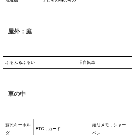
洗濯機
子どもの頃のもの
屋外：庭
ふるふるふるい
旧自転車
車の中
蘇民キーホル
給油メモ，シャー
ETC，カード
ダ
ペン