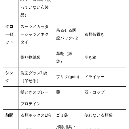
っていない布製
品）
クロ
スーツ／カッタ
吊るせる医
ーゼ
ーシャツ／ネク
衣類仮置き
療パック×２
ット
タイ
革靴（紙
贈り物紙袋
空き箱
袋）
シン
洗面グッズ1袋
ブリタ(goto)
ドライヤー
ク
（吊せる）
髪ときスプレー
薬
器・コップ
プロテイン
前間
衣類ボックス1箱
ゴミ袋
使わない衣類袋
掃除用具・