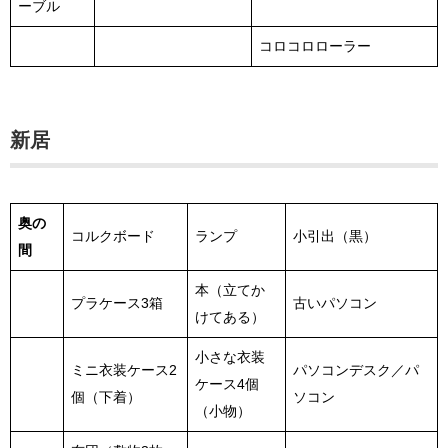
ーブル
コロコロローラー
新居
奥の
コルクボード
ランプ
小引出（黒）
間
本（立てか
プラケース3箱
古いパソコン
けてある）
小さな衣装
ミニ衣装ケース2
パソコンデスク／パ
ケース4個
個（下着）
ソコン
（小物）