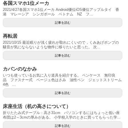
各国スマホ1位メーカ
2021/4/27各国スマホ1位メーカ Android優位iOS優位アップルタイ 香
港 マレーシア シンガポール ベトナム NZ フ...
記事を読む
再転居
2021/10/15 最近眠りが浅く疲れが取れにくいので，くみあげポンプの
騒音が気にならないような物件に移りたいと思った。 次...
記事を読む
カバンのなかみ
いつも使っているお気に入り道具を紹介する。 ペンケース 無印良
品 ファスナー式 ベージュ色はさみ 油性ペン ジェットストリーム
4色 ...
記事を読む
床座生活（机の高さについて）
折りたたみ式テーブル：高さ31cm パソコンするにはちょっと低い座
布団は2～3cmの厚みがある。 小学校入学のときに買ってもらった学...
記事を読む