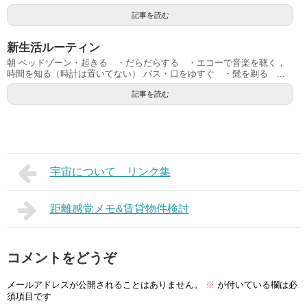
記事を読む
新生活ルーティン
朝 ベッドゾーン・起きる ・だらだらする ・エコーで音楽を聴く，
時間を知る（時計は置いてない） バス・口をゆすぐ ・髭を剃る ...
記事を読む
宇宙について リンク集
距離感覚メモ&賃貸物件検討
コメントをどうぞ
メールアドレスが公開されることはありません。
※
が付いている欄は必
須項目です