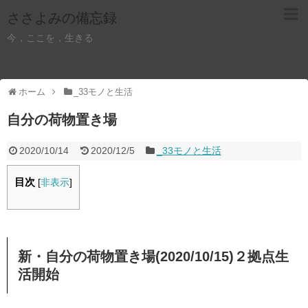
ささよみの備忘録
今，ここを，生きる
ホーム
_33モノと生活
自分の荷物置き場
2020/10/14
2020/12/5
_33モノと生活
目次
[
非表示
]
新・自分の荷物置き場(2020/10/15)２拠点生
活開始