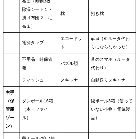
布団（敷物3枚・
除湿シート１・
枕
抱き枕
掛け布団２・毛
布１）
エコードッ
ipad（※ルータ代わ
電源タップ
ト
りにならなかった）
不用品一時保管
昔のスマホ（ルータ
パズル額
箱
代わり）
ティッシュ
スキャナ
自動送りスキャナ
右手
（保
ダンボール16箱
段ボール3箱（使って
管庫
（本・ファイ
いない小物・電気製
ゾー
ル）
品）
ン）
段ボール2箱（使