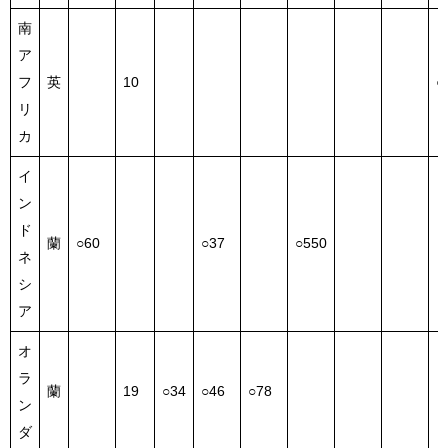
南
ア
フ
英
10
○
リ
カ
イ
ン
ド
蘭
○60
○37
○550
ネ
シ
ア
オ
ラ
蘭
19
○34
○46
○78
ン
ダ