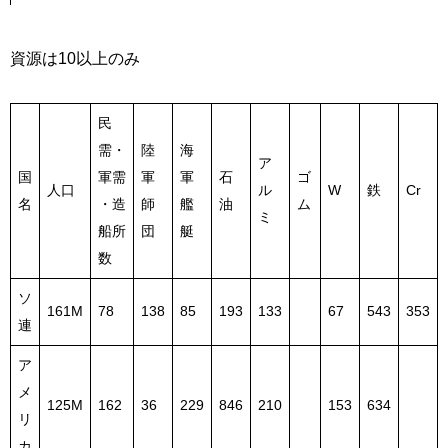
資源は10以上のみ
民
需・
陸
海
ア
国
軍需
軍
軍
石
ゴ
人口
ル
W
鉄
Cr
名
・造
師
艦
油
ム
ミ
船所
団
艇
数
ソ
161M
78
138
85
193
133
67
543
353
連
ア
メ
125M
162
36
229
846
210
153
634
リ
カ