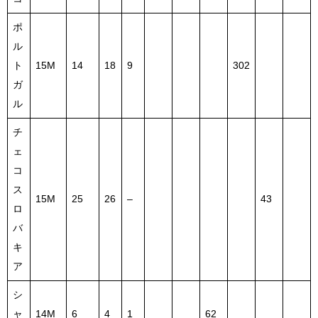
ポ
ル
ト
15M
14
18
9
302
ガ
ル
チ
ェ
コ
ス
15M
25
26
–
43
ロ
バ
キ
ア
シ
ャ
14M
6
4
1
62