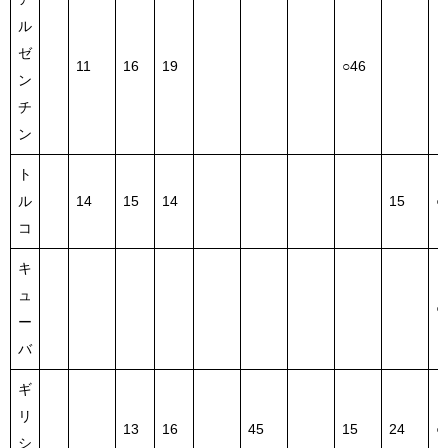
ル
ゼ
11
16
19
○46
ン
チ
ン
ト
ル
14
15
14
15
○
コ
キ
ュ
○
ー
バ
ギ
リ
13
16
45
15
24
○
シ