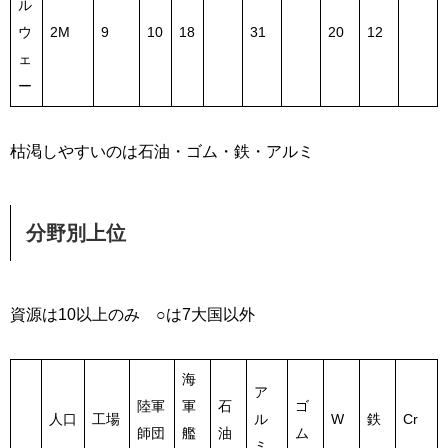
ル
ウ
2M
9
10
18
31
20
12
ェ
ー
枯渇しやすいのは石油・ゴム・鉄・アルミ
分野別上位
資源は10以上のみ ○は7大国以外
海
ア
陸軍
軍
石
ゴ
人口
工場
ル
W
鉄
Cr
師団
艦
油
ム
ミ