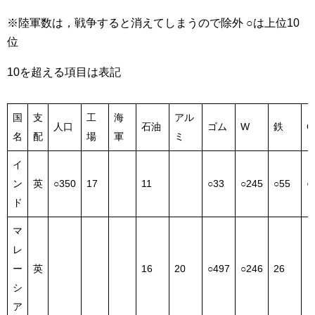
※陸軍数は，戦争すると消えてしまうので除外 ○は上位10
位
10を超える項目は表記
国
支
工
海
アル
人口
石油
ゴム
W
鉄
C
名
配
場
軍
ミ
イ
ン
英
○350
17
11
○33
○245
○55
○
ド
マ
レ
ー
英
16
20
○497
○246
26
シ
ア