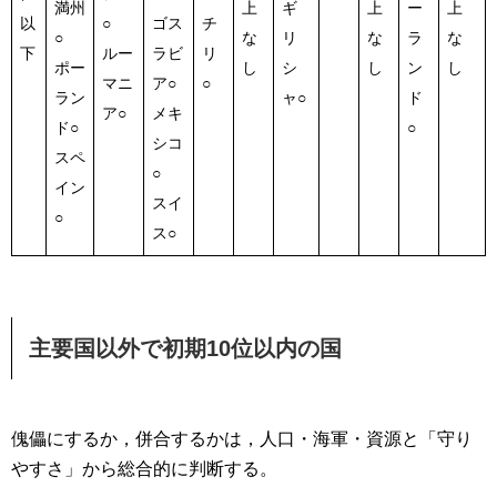
満州
上
ギ
上
ー
上
以
○
ゴス
チ
○
な
リ
な
ラ
な
下
ルー
ラビ
リ
ポー
し
シ
し
ン
し
マニ
ア○
○
ラン
ャ○
ド
ア○
メキ
ド○
○
シコ
スペ
○
イン
スイ
○
ス○
主要国以外で初期10位以内の国
傀儡にするか，併合するかは，人口・海軍・資源と「守り
やすさ」から総合的に判断する。