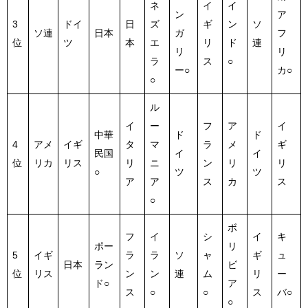
ネ
イ
イ
ン
ア
3
ドイ
日
ズ
ギ
ン
ソ
ソ連
日本
ガ
フ
位
ツ
本
エ
リ
ド
連
リ
リ
ラ
ス
○
ー○
カ○
○
ル
イ
ー
フ
ア
イ
中華
ド
ド
4
アメ
イギ
タ
マ
ラ
メ
ギ
民国
イ
イ
位
リカ
リス
リ
ニ
ン
リ
リ
○
ツ
ツ
ア
ア
ス
カ
ス
○
ボ
フ
イ
シ
イ
キ
ポー
リ
5
イギ
ラ
ラ
ソ
ャ
ギ
ュ
日本
ラン
ビ
位
リス
ン
ン
連
ム
リ
ー
ド○
ア
ス
○
○
ス
バ○
○