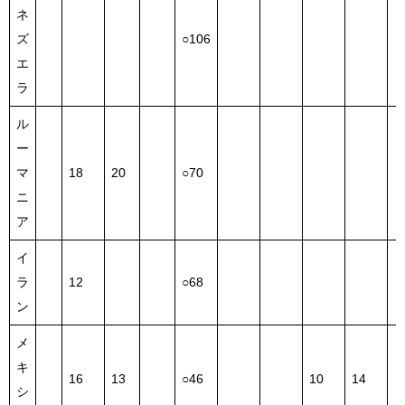
ネ
ズ
○106
エ
ラ
ル
ー
マ
18
20
○70
ニ
ア
イ
ラ
12
○68
ン
メ
キ
16
13
○46
10
14
シ