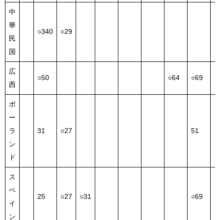
中
華
○340
○29
民
国
広
○50
○64
○69
西
ポ
ー
ラ
31
○27
51
ン
ド
ス
ペ
25
○27
○31
○69
イ
ン