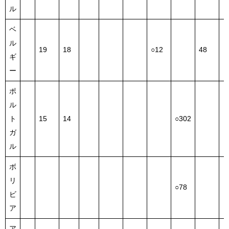
ル
ベ
ル
19
18
○12
48
ギ
ー
ポ
ル
ト
15
14
○302
ガ
ル
ボ
リ
○78
ビ
ア
ア