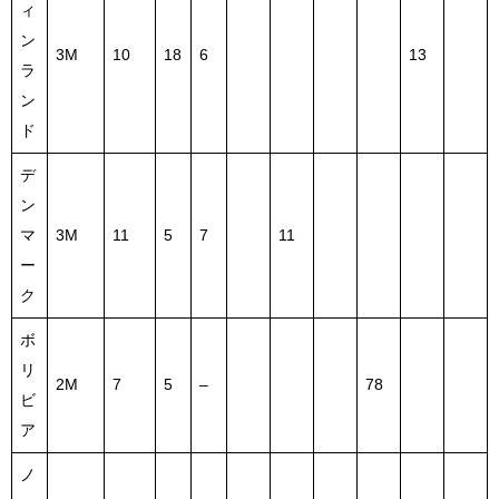
ィ
ン
3M
10
18
6
13
ラ
ン
ド
デ
ン
マ
3M
11
5
7
11
ー
ク
ボ
リ
2M
7
5
–
78
ビ
ア
ノ