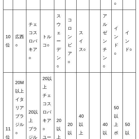
○
ス
ア
コ
チェ
ウ
ル
ロ
イ
コス
ェ
ス
ゼ
イ
10
広西
トル
ン
ン
ロバ
ー
イ
ン
ン
位
○
コ○
ビ
ド
キア
デ
ス○
チ
ド○
ア
○
○
ン
ン
○
○
○
20以
20M
上
以上
チェ
イタ
コス
リア
50
20以
ロバ
ブラ
40
以
上
キア
20
ジル
20
以
40
上
50
11
ブラ
○
以
○
以
上
以
ポ
以
位
ジル
ユー
上