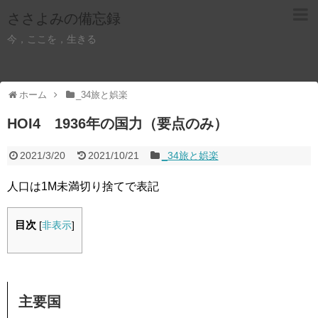
ささよみの備忘録
今，ここを，生きる
ホーム
_34旅と娯楽
HOI4 1936年の国力（要点のみ）
2021/3/20
2021/10/21
_34旅と娯楽
人口は1M未満切り捨てで表記
目次
[
非表示
]
主要国