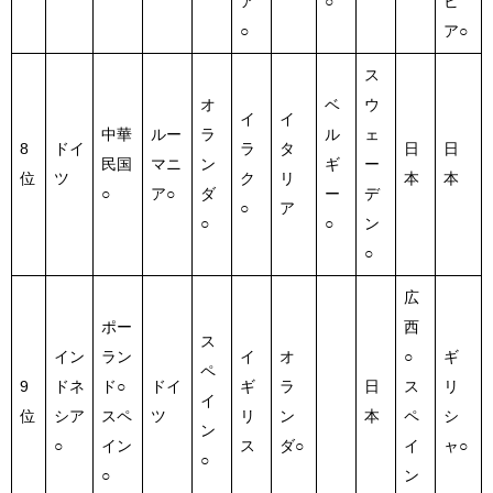
ア
○
ビ
○
ア○
ス
オ
ベ
ウ
イ
イ
中華
ルー
ラ
ル
ェ
8
ドイ
ラ
タ
日
日
民国
マニ
ン
ギ
ー
位
ツ
ク
リ
本
本
○
ア○
ダ
ー
デ
○
ア
○
○
ン
○
広
ポー
西
ス
イン
ラン
イ
オ
○
ギ
ペ
9
ドネ
ド○
ドイ
ギ
ラ
日
ス
リ
イ
位
シア
スペ
ツ
リ
ン
本
ペ
シ
ン
○
イン
ス
ダ○
イ
ャ○
○
○
ン