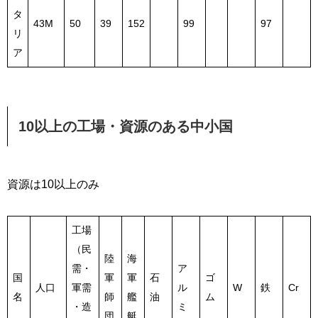
タ
43M
50
39
152
99
97
リ
ア
10以上の工場・資源のある中小国
資源は10以上のみ
工場
（民
陸
海
需・
ア
国
軍
軍
石
ゴ
人口
軍需
ル
W
鉄
Cr
名
師
艦
油
ム
・造
ミ
団
艇