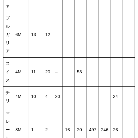
ャ
ブ
ル
ガ
6M
13
12
–
–
リ
ア
ス
イ
4M
11
20
–
53
ス
チ
4M
10
4
20
24
リ
マ
レ
ー
3M
1
2
–
16
20
497
246
26