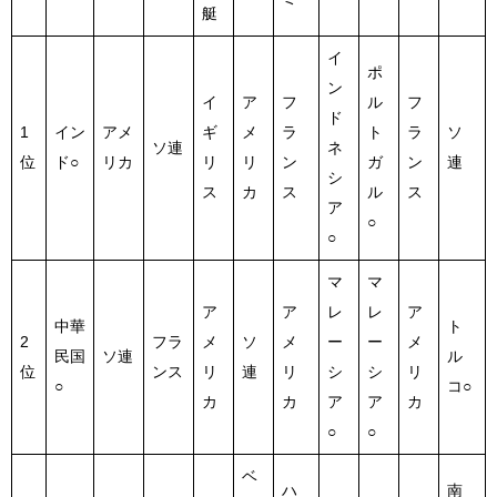
艇
イ
ポ
ン
イ
ア
フ
ル
フ
ド
1
イン
アメ
ギ
メ
ラ
ト
ラ
ソ
ソ連
ネ
位
ド○
リカ
リ
リ
ン
ガ
ン
連
シ
ス
カ
ス
ル
ス
ア
○
○
マ
マ
ア
ア
レ
レ
ア
中華
ト
2
フラ
メ
ソ
メ
ー
ー
メ
民国
ソ連
ル
位
ンス
リ
連
リ
シ
シ
リ
○
コ○
カ
カ
ア
ア
カ
○
○
ベ
ハ
南