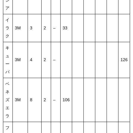
シ
ア
イ
ラ
3M
3
2
–
33
ク
キ
ュ
3M
4
2
–
126
ー
バ
ベ
ネ
ズ
3M
8
2
–
106
エ
ラ
フ