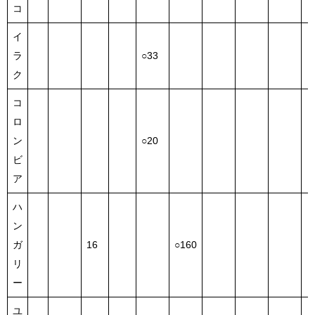
コ
イ
ラ
○33
ク
コ
ロ
ン
○20
ビ
ア
ハ
ン
ガ
16
○160
リ
ー
ユ