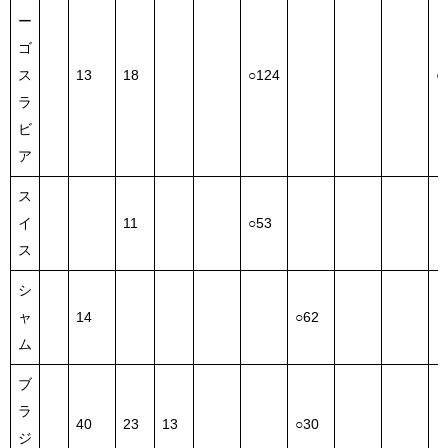
ー
ゴ
ス
13
18
○124
○
ラ
ビ
ア
ス
イ
11
○53
ス
シ
ャ
14
○62
ム
ブ
ラ
40
23
13
○30
ジ