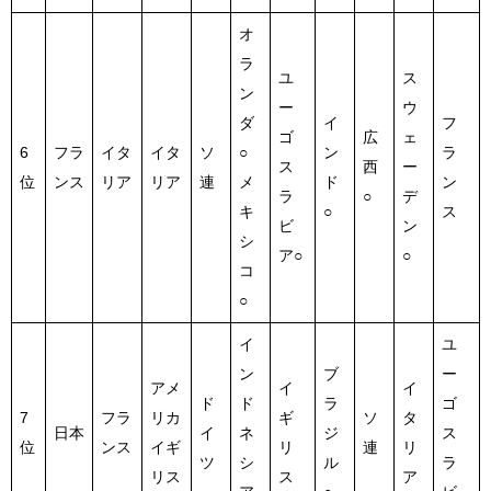
オ
ラ
ユ
ス
ン
ー
ウ
ダ
イ
フ
ゴ
広
ェ
6
フラ
イタ
イタ
ソ
○
ン
ラ
ス
西
ー
位
ンス
リア
リア
連
メ
ド
ン
ラ
○
デ
キ
○
ス
ビ
ン
シ
ア○
○
コ
○
イ
ユ
ン
ブ
ー
アメ
イ
イ
ド
ド
ラ
ゴ
7
フラ
リカ
ギ
ソ
タ
日本
イ
ネ
ジ
ス
位
ンス
イギ
リ
連
リ
ツ
シ
ル
ラ
リス
ス
ア