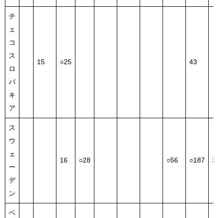
チ
ェ
コ
ス
15
○25
43
ロ
バ
キ
ア
ス
ウ
ェ
16
○28
○56
○187
3
ー
デ
ン
ベ