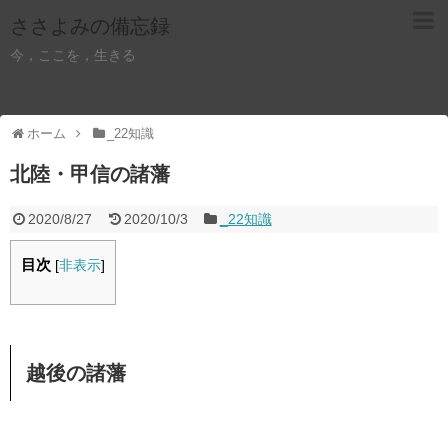
ささよみの備忘録
今，ここを，生きる
ホーム
_22知識
北陸・甲信の諸藩
2020/8/27
2020/10/3
_22知識
目次
[
非表示
]
越後の諸藩