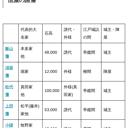
信濃の諸藩
代表的大
譜代・
江戸城詰
城主・陣
石高
名家
外様
の間
屋
飯山
本多家
48,000
譜代
帝鑑間
城主
藩
他
須坂
堀家
12,000
外様
柳間
陣屋
藩
松代
真田家
外様(真
100,000
帝鑑間
城主
藩
他
田家)
上田
松平(藤井)
53,000
譜代
帝鑑間
城主
藩
家他
小諸
牧野家