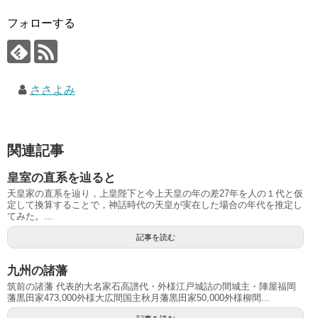
フォローする
ささよみ
関連記事
皇室の直系を辿ると
天皇家の直系を辿り，上皇陛下と今上天皇の年の差27年を人の１代と仮
定して換算することで，神話時代の天皇が実在した場合の年代を推定し
てみた。...
記事を読む
九州の諸藩
筑前の諸藩 代表的大名家石高譜代・外様江戸城詰の間城主・陣屋福岡
藩黒田家473,000外様大広間国主秋月藩黒田家50,000外様柳間...