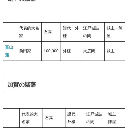
代表的大名
譜代・外
江戸城詰
城主・陣
石高
家
様
の間
屋
富山
前田家
100,000
外様
大広間
城主
藩
加賀の諸藩
代表的大
譜代・
江戸城詰
城主・
石高
名家
外様
の間
陣屋