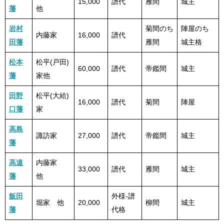
15,000
譜代
雁間
城主
藩
他
岩村
菊間のち
陣屋のち
内藤家
16,000
譜代
田藩
雁間
城主格
松本
松平(戸田)
60,000
譜代
帝鑑間
城主
藩
家他
田野
松平(大給)
16,000
譜代
菊間
陣屋
口藩
家
高島
諏訪家
27,000
譜代
帝鑑間
城主
藩
高遠
内藤家
33,000
譜代
雁間
城主
藩
他
飯田
外様-譜
堀家 他
20,000
柳間
城主
藩
代格