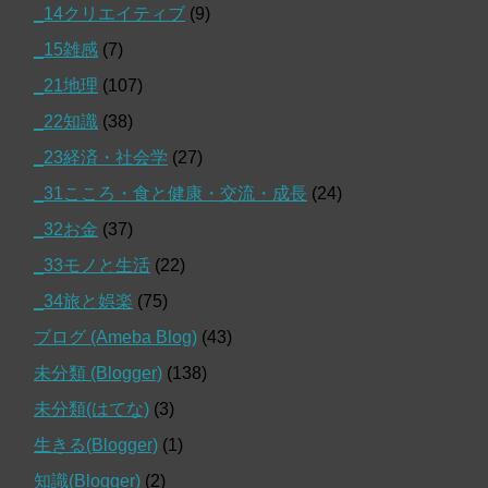
_14クリエイティブ
(9)
_15雑感
(7)
_21地理
(107)
_22知識
(38)
_23経済・社会学
(27)
_31こころ・食と健康・交流・成長
(24)
_32お金
(37)
_33モノと生活
(22)
_34旅と娯楽
(75)
ブログ (Ameba Blog)
(43)
未分類 (Blogger)
(138)
未分類(はてな)
(3)
生きる(Blogger)
(1)
知識(Blogger)
(2)