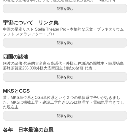
記事を読む
宇宙について リンク集
中国の星座リスト Stella Theater Pro - 本格的な天文・プラネタリウム
ソフト ステラシアター・プロ ...
記事を読む
四国の諸藩
阿波の諸藩 代表的大名家石高譜代・外様江戸城詰の間城主・陣屋徳島
藩蜂須賀家256,000外様大広間国主 讃岐の諸藩 代表...
記事を読む
MKSとCGS
昔，MKS単位系とCGS単位系という２つの単位系で争いが起きまし
た。MKSは機械工学・建設工学向きCGSは物理学・電磁気学向きでし
た現在主...
記事を読む
各年 日本最強の台風