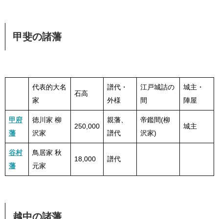
甲斐の諸藩
代表的大名
譜代・
江戸城詰の
城主・
石高
家
外様
間
陣屋
甲府
徳川家 柳
親藩、
帝鑑間(柳
250,000
城主
藩
沢家
譜代
沢家)
谷村
鳥居家 秋
18,000
譜代
藩
元家
越中の諸藩