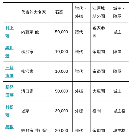
譜代・
江戸城
城主・
代表的大名家
石高
外様
詰の間
陣屋
村上
各家参
内藤家 他
50,000
譜代
城主
藩
照
黒川
柳沢家
10,000
譜代
帝鑑間
陣屋
藩
三日
柳沢家
10,000
譜代
帝鑑間
陣屋
市藩
新発
溝口家
50,000
外様
大広間
城主
田藩
村松
堀家
30,000
外様
柳間
城主格
藩
与板
牧野家 井伊家
20,000
譜代
帝鑑間
城主格