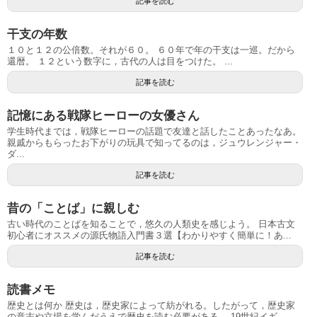
記事を読む
干支の年数
１０と１２の公倍数。それが６０。 ６０年で年の干支は一巡。だから
還暦。 １２という数字に，古代の人は目をつけた。 ...
記事を読む
記憶にある戦隊ヒーローの女優さん
学生時代までは，戦隊ヒーローの話題で友達と話したことあったなあ。
親戚からもらったお下がりの玩具で知ってるのは，ジュウレンジャー・
ダ...
記事を読む
昔の「ことば」に親しむ
古い時代のことばを知ることで，悠久の人類史を感じよう。 日本古文
初心者にオススメの源氏物語入門書３選【わかりやすく簡単に！あ...
記事を読む
読書メモ
歴史とは何か 歴史は，歴史家によって紡がれる。したがって，歴史家
の意志や立場を学んだうえで歴史を読む必要がある。 19世紀イギ...