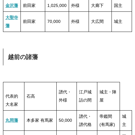
金沢藩
前田家
1,025,000
外様
大廊下
国主
大聖寺
前田家
70,000
外様
大広間
城主
藩
越前の諸藩
譜代・
江戸城
城主・陣
代表的
石高
外様
詰の間
屋
大名家
譜代・
帝鑑間
城
丸岡藩
本多家 有馬家
50,000
譜代格
(有馬家)
主