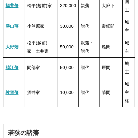
国
福井藩
松平(越前)家
320,000
親藩
大廊下
主
城
勝山藩
小笠原家
30,000
譜代
帝鑑間
主
松平(越前)
親藩・
城
大野藩
50,000
雁間
家 土井家
譜代
主
城
鯖江藩
間部家
50,000
譜代
雁間
主
城
敦賀藩
酒井家
10,000
譜代
菊間
主
格
若狭の諸藩