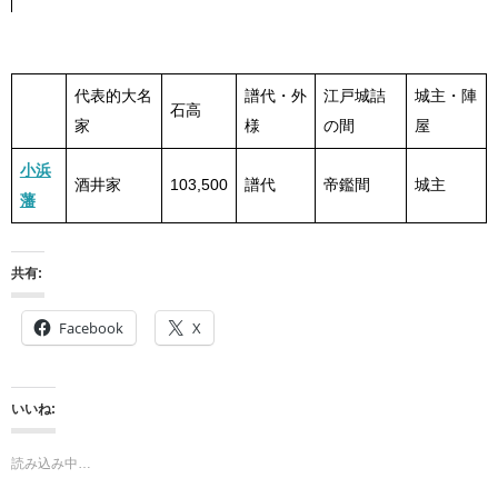
代表的大名
譜代・外
江戸城詰
城主・陣
石高
家
様
の間
屋
小浜
酒井家
103,500
譜代
帝鑑間
城主
藩
共有:
Facebook
X
いいね:
読み込み中…