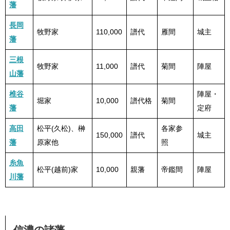
藩
長岡
牧野家
110,000
譜代
雁間
城主
藩
三根
牧野家
11,000
譜代
菊間
陣屋
山藩
椎谷
陣屋・
堀家
10,000
譜代格
菊間
藩
定府
高田
松平(久松)、榊
各家参
150,000
譜代
城主
藩
原家他
照
糸魚
松平(越前)家
10,000
親藩
帝鑑間
陣屋
川藩