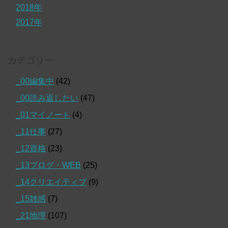
2018年
2017年
カテゴリー
_00編集中
(42)
_00読み返したい
(47)
_01マイノート
(4)
_11仕事
(27)
_12資格
(23)
_13ブログ・WEB
(25)
_14クリエイティブ
(9)
_15雑感
(7)
_21地理
(107)