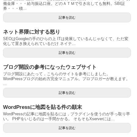
働金庫・・・給与振込口座。どのＡＴＭで引き出しても無料。SBI証
券・・・積...
記事を読む
ネット界隈に対する怒り
SEOはGoogleの手のひらの上 ITは発展しているんじゃなくて、ただ変
化して置き換えられているだけ ネイテ...
記事を読む
ブログ開設の参考になったウェブサイト
ブログ開設にあたって，こちらのサイトを参考にしました。
WordPressブログの始め方完全マニュアル。プロブロガーが教えます。
...
記事を読む
WordPressに地図を貼る件の顛末
WordPressの記事に地図を貼るには，プラグインを使うのが手っ取り早
い。 PHPをいじるのは一手間かかる。 そもそもXserverには...
記事を読む