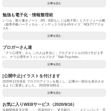
記事を読む
勉強も電子化・情報整理術
いつも，殴り書きノート（B5・B罫もしくは格子罫）とスケジュール帳
（能率手帳バーティカル・インデックス付きA5サイズ「NOLTYアクセ
スA...
記事を読む
ブロガーさん達
「ナリ心理学」さん この人は本当に，ブログタイトルの付け方が上手
い。 ナリ心理学オフィシャルブログ「Nali Psycholo...
記事を読む
[公開中止]イラストを付けます
2020年12月現在 ブログのアイコンを無くし、記事の一部分を表示させ
るように変更しました。 2020/9/16時点 ...
記事を読む
お気に入りWEBサービス（2020/9/16）
金融関係楽天証券・・・投資信託に。楽天銀行・・・メインバンク。労