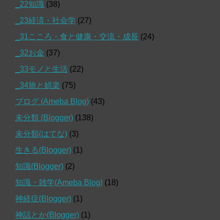
_22知識
(38)
_23経済・社会学
(27)
_31こころ・食と健康・交流・成長
(24)
_32お金
(37)
_33モノと生活
(22)
_34旅と娯楽
(75)
ブログ (Ameba Blog)
(43)
未分類 (Blogger)
(138)
未分類(はてな)
(3)
生きる(Blogger)
(1)
知識(Blogger)
(2)
知識・雑学(Ameba Blog)
(18)
神経症(Blogger)
(1)
神話とか(Blogger)
(1)