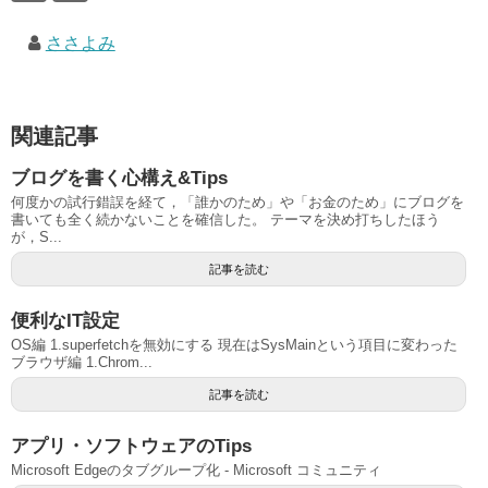
ささよみ
関連記事
ブログを書く心構え&Tips
何度かの試行錯誤を経て，「誰かのため」や「お金のため」にブログを
書いても全く続かないことを確信した。 テーマを決め打ちしたほう
が，S...
記事を読む
便利なIT設定
OS編 1.superfetchを無効にする 現在はSysMainという項目に変わった
ブラウザ編 1.Chrom...
記事を読む
アプリ・ソフトウェアのTips
Microsoft Edgeのタブグループ化 - Microsoft コミュニティ