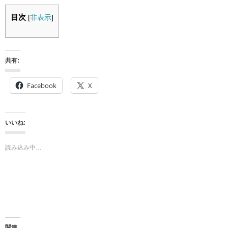
目次
[
非表示
]
共有:
Facebook
X
いいね:
読み込み中…
関連