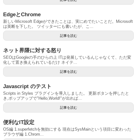
EdgeとChrome
新しいMicrosoft Edgeができたことは、実にめでたいことだ。Microsoft
は英断を下した。 ツイッターにも書いたが、こ...
記事を読む
ネット界隈に対する怒り
SEOはGoogleの手のひらの上 ITは発展しているんじゃなくて、ただ変
化して置き換えられているだけ ネイテ...
記事を読む
Javascript のテスト
Scripts in Styles プラグインを導入しました。 更新ボタンを押したと
き,ポップアップで"Hello,World!"が出れば...
記事を読む
便利なIT設定
OS編 1.superfetchを無効にする 現在はSysMainという項目に変わった
ブラウザ編 1.Chrom...