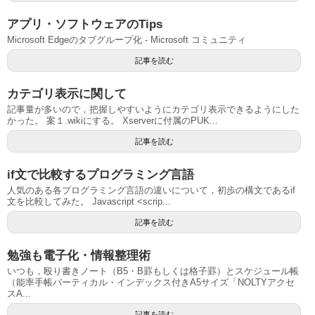
アプリ・ソフトウェアのTips
Microsoft Edgeのタブグループ化 - Microsoft コミュニティ
記事を読む
カテゴリ表示に関して
記事量が多いので，把握しやすいようにカテゴリ表示できるようにした
かった。 案１.wikiにする。 Xserverに付属のPUK...
記事を読む
if文で比較するプログラミング言語
人気のある各プログラミング言語の違いについて，初歩の構文であるif
文を比較してみた。 Javascript <scrip...
記事を読む
勉強も電子化・情報整理術
いつも，殴り書きノート（B5・B罫もしくは格子罫）とスケジュール帳
（能率手帳バーティカル・インデックス付きA5サイズ「NOLTYアクセ
スA...
記事を読む