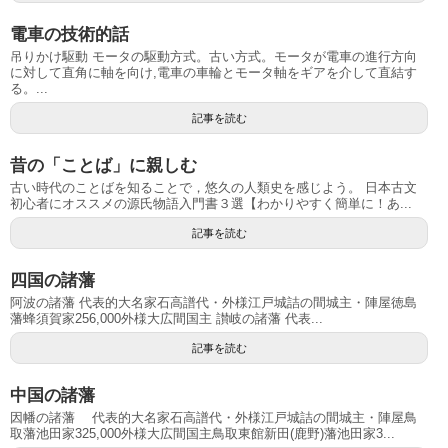
電車の技術的話
吊りかけ駆動 モータの駆動方式。古い方式。モータが電車の進行方向
に対して直角に軸を向け,電車の車輪とモータ軸をギアを介して直結す
る。...
記事を読む
昔の「ことば」に親しむ
古い時代のことばを知ることで，悠久の人類史を感じよう。 日本古文
初心者にオススメの源氏物語入門書３選【わかりやすく簡単に！あ...
記事を読む
四国の諸藩
阿波の諸藩 代表的大名家石高譜代・外様江戸城詰の間城主・陣屋徳島
藩蜂須賀家256,000外様大広間国主 讃岐の諸藩 代表...
記事を読む
中国の諸藩
因幡の諸藩 代表的大名家石高譜代・外様江戸城詰の間城主・陣屋鳥
取藩池田家325,000外様大広間国主鳥取東館新田(鹿野)藩池田家3...