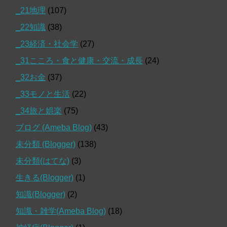
_21地理
(107)
_22知識
(38)
_23経済・社会学
(27)
_31こころ・食と健康・交流・成長
(24)
_32お金
(37)
_33モノと生活
(22)
_34旅と娯楽
(75)
ブログ (Ameba Blog)
(43)
未分類 (Blogger)
(138)
未分類(はてな)
(3)
生きる(Blogger)
(1)
知識(Blogger)
(2)
知識・雑学(Ameba Blog)
(18)