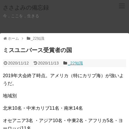
ささよみの備忘録
今，ここを，生きる
ホーム
_22知識
ミスユニバース受賞者の国
2020/11/12
2020/11/13
_22知識
2019年大会終了時点。アメリカ（特にカリブ海）が強いよ
うだ。
地域別
北米10名・中米カリブ11名・南米14名
オセアニア3名 ・アジア10名・中東2名・アフリカ5名・ヨ
ーロッパ11名