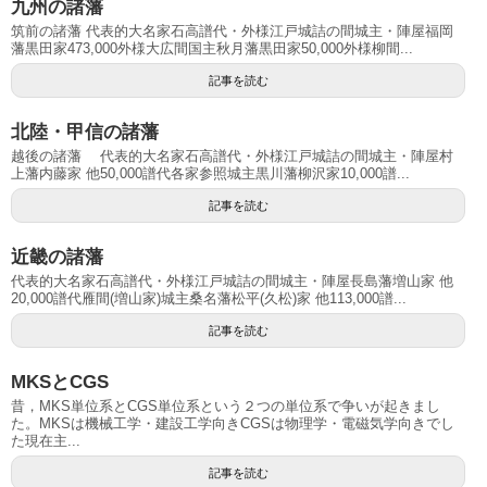
九州の諸藩
筑前の諸藩 代表的大名家石高譜代・外様江戸城詰の間城主・陣屋福岡
藩黒田家473,000外様大広間国主秋月藩黒田家50,000外様柳間...
記事を読む
北陸・甲信の諸藩
越後の諸藩 代表的大名家石高譜代・外様江戸城詰の間城主・陣屋村
上藩内藤家 他50,000譜代各家参照城主黒川藩柳沢家10,000譜...
記事を読む
近畿の諸藩
代表的大名家石高譜代・外様江戸城詰の間城主・陣屋長島藩増山家 他
20,000譜代雁間(増山家)城主桑名藩松平(久松)家 他113,000譜...
記事を読む
MKSとCGS
昔，MKS単位系とCGS単位系という２つの単位系で争いが起きまし
た。MKSは機械工学・建設工学向きCGSは物理学・電磁気学向きでし
た現在主...
記事を読む