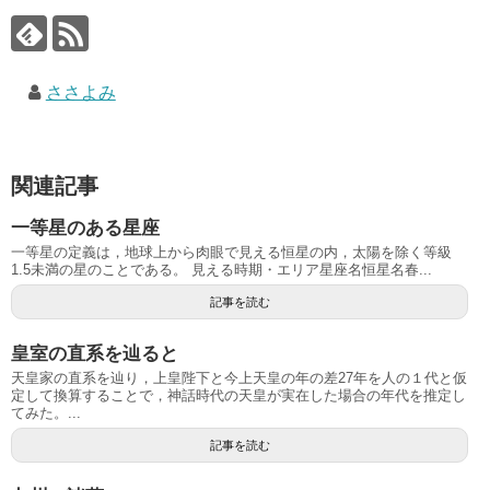
ささよみ
関連記事
一等星のある星座
一等星の定義は，地球上から肉眼で見える恒星の内，太陽を除く等級
1.5未満の星のことである。 見える時期・エリア星座名恒星名春...
記事を読む
皇室の直系を辿ると
天皇家の直系を辿り，上皇陛下と今上天皇の年の差27年を人の１代と仮
定して換算することで，神話時代の天皇が実在した場合の年代を推定し
てみた。...
記事を読む