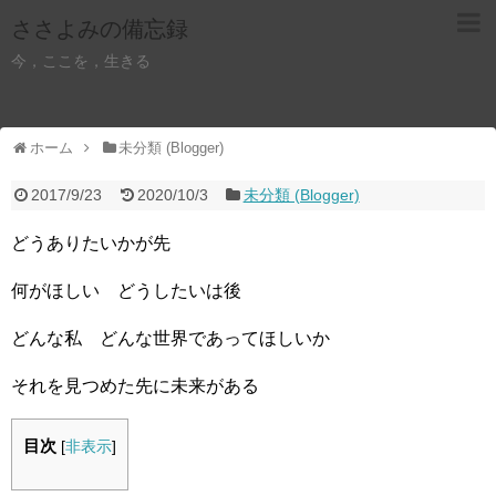
ささよみの備忘録
今，ここを，生きる
ホーム
未分類 (Blogger)
2017/9/23
2020/10/3
未分類 (Blogger)
どうありたいかが先
何がほしい どうしたいは後
どんな私 どんな世界であってほしいか
それを見つめた先に未来がある
目次
[
非表示
]