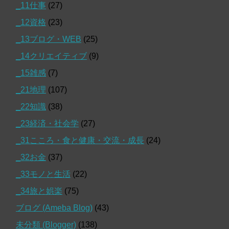
_11仕事
(27)
_12資格
(23)
_13ブログ・WEB
(25)
_14クリエイティブ
(9)
_15雑感
(7)
_21地理
(107)
_22知識
(38)
_23経済・社会学
(27)
_31こころ・食と健康・交流・成長
(24)
_32お金
(37)
_33モノと生活
(22)
_34旅と娯楽
(75)
ブログ (Ameba Blog)
(43)
未分類 (Blogger)
(138)