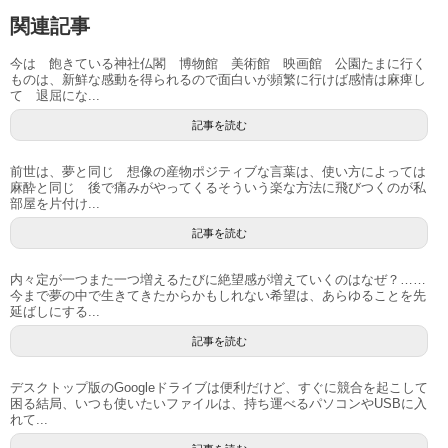
関連記事
今は 飽きている神社仏閣 博物館 美術館 映画館 公園たまに行く
ものは、新鮮な感動を得られるので面白いが頻繁に行けば感情は麻痺し
て 退屈にな...
記事を読む
前世は、夢と同じ 想像の産物ポジティブな言葉は、使い方によっては
麻酔と同じ 後で痛みがやってくるそういう楽な方法に飛びつくのが私
部屋を片付け...
記事を読む
内々定が一つまた一つ増えるたびに絶望感が増えていくのはなぜ？……
今まで夢の中で生きてきたからかもしれない希望は、あらゆることを先
延ばしにする...
記事を読む
デスクトップ版のGoogleドライブは便利だけど、すぐに競合を起こして
困る結局、いつも使いたいファイルは、持ち運べるパソコンやUSBに入
れて...