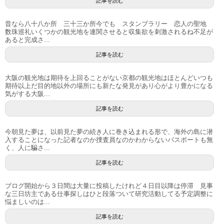
記事を読む
昔なら八十八か所 三十三か所今でも スタンプラリー 恋人の聖地
数珠巡礼いくつかの観光地を連関させると収集欲を刺激されるね不足が
あると完成さ...
記事を読む
大阪の観光地は期待を上回ることがない京都の観光地はほとんどいつも
期待以上だ目的地以外の場所にも新たな発見があり心がより豊かになる
気がする大阪...
記事を読む
今朝見た夢は、以前見た夢の続き人に巻き込まれる形で、海外の島に潜
入することになった記者なのか捜査員なのかわからないパスポートも無
く、人に騙さ...
記事を読む
ブログ開始から３日間は大量に投稿したけれど４日目以降は停滞 見事
な三日坊主である仕事探しはひと段落ついて研究活動してる予定調整に
悩ましいのは...
記事を読む