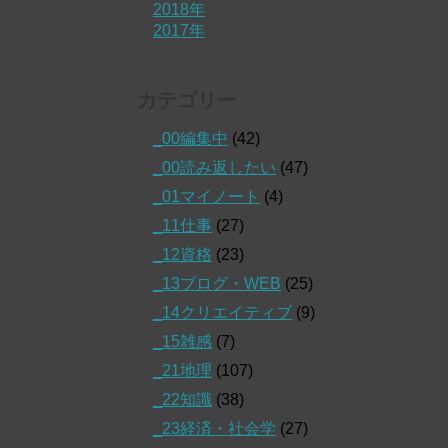
2018年
2017年
カテゴリー
_00編集中
(42)
_00読み返したい
(47)
_01マイノート
(4)
_11仕事
(27)
_12資格
(23)
_13ブログ・WEB
(25)
_14クリエイティブ
(9)
_15雑感
(7)
_21地理
(107)
_22知識
(38)
_23経済・社会学
(27)