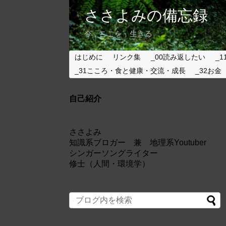
ささよみの備忘録
今，ここを，生きる
はじめに
リンク集
_00読み返したい
_1
_31こころ・食と健康・交流・成長
_32お金
自己紹介
ささよみ
知識系ブロガー 兼 地理系Youtuber
シンガーソングライター
修士（人間・環境学）