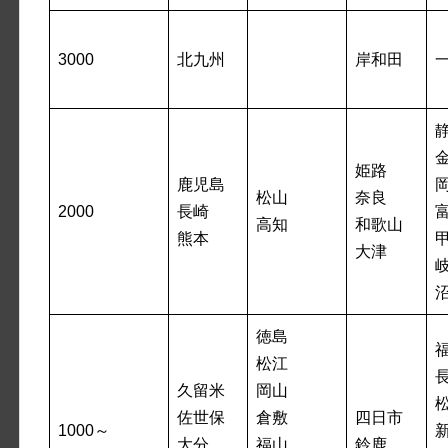
3000
北九州
岸和田
姫路
鹿児島
松山
奈良
2000
長崎
高知
和歌山
熊本
大津
徳島
松江
久留米
岡山
佐世保
倉敷
四日市
1000～
大分
福山
鈴鹿