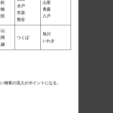
浜松
山形
水戸
豊橋
青森
市原
豊田
八戸
熊谷
富山
旭川
長岡
つくば
いわき
上越
買い物客の流入がポイントになる。
。