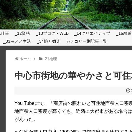
1仕事
_12資格
_13ブログ・WEB
_14クリエイティブ
_15雑感
_33モノと生活
_34旅と娯楽
カテゴリー別記事一覧
ホーム
_21地理
中心市街地の華やかさと可住
You Tubeにて、「商店街の賑わいと可住地面積人口
地面積人口密度が高くても、近隣に大都市がある場合
があった。
可住地面積人口密度（2007年）で都道府県を比較する