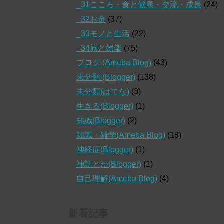
_31こころ・食と健康・交流・成長
(24)
_32お金
(37)
_33モノと生活
(22)
_34旅と娯楽
(75)
ブログ (Ameba Blog)
(43)
未分類 (Blogger)
(138)
未分類(はてな)
(3)
生きる(Blogger)
(1)
知識(Blogger)
(2)
知識・雑学(Ameba Blog)
(18)
神経症(Blogger)
(1)
神話とか(Blogger)
(1)
自己理解(Ameba Blog)
(4)
新着記事