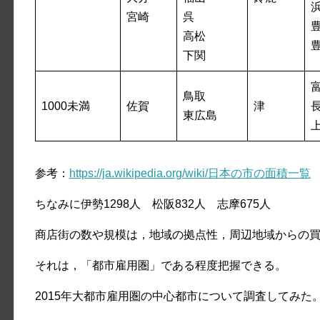
宮崎
呉
高松
下関
鳥取
1000未満
佐賀
津
東広島
参考：
https://ja.wikipedia.org/wiki/日本の市の面積一覧
ちなみに伊勢1298人 松阪832人 志摩675人
商店街の数や規模は，地域の拠点性，周辺地域からの
それは，「都市雇用圏」である程度把握できる。
2015年大都市雇用圏の中心都市について調査してみた