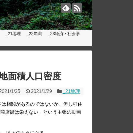
_21地理
_22知識
_23経済・社会学
地面積人口密度
2021/1/25
2021/1/29
_21地理
密度は相関があるのではないか。但し可住
は商店街は栄えない」という主張の動画
と，以下のようになる。