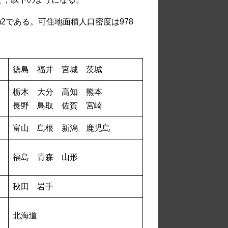
km2である。可住地面積人口密度は978
徳島 福井 宮城 茨城
栃木 大分 高知 熊本
長野 鳥取 佐賀 宮崎
富山 島根 新潟 鹿児島
福島 青森 山形
秋田 岩手
北海道