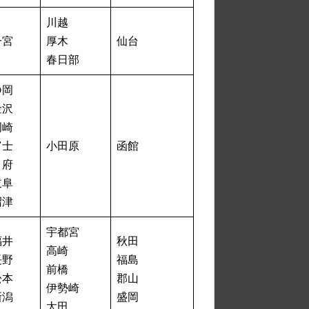
川越
一宮
厚木
仙台
春日部
静岡
金沢
岡崎
富士
小田原
函館
甲府
岐阜
沼津
宇都宮
福井
秋田
高崎
長野
福島
前橋
松本
郡山
伊勢崎
新潟
盛岡
太田