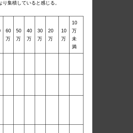
かなり集積していると感じる。
10
0
60
50
40
30
20
10
万
万
万
万
万
万
万
未
満