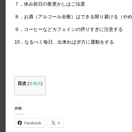
７，休み前日の夜更かしはご法度
８，お酒（アルコール全般）はできる限り避ける（や
９，コーヒーなどカフェインの摂りすぎに注意する
10，なるべく毎日、出来れば夕方に運動をする
目次
[
非表示
]
共有:
Facebook
X