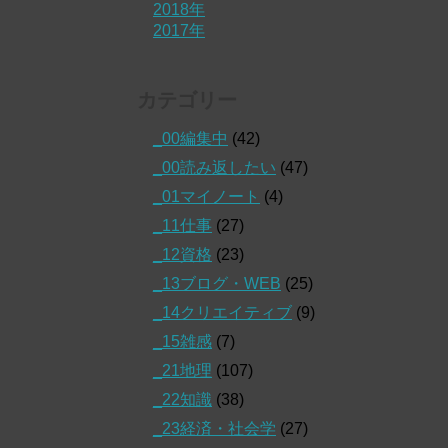
2018年
2017年
カテゴリー
_00編集中
(42)
_00読み返したい
(47)
_01マイノート
(4)
_11仕事
(27)
_12資格
(23)
_13ブログ・WEB
(25)
_14クリエイティブ
(9)
_15雑感
(7)
_21地理
(107)
_22知識
(38)
_23経済・社会学
(27)