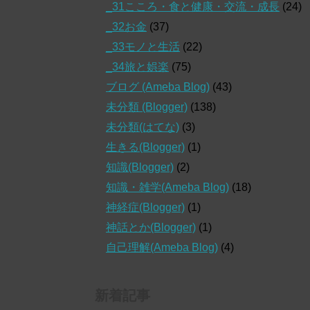
_31こころ・食と健康・交流・成長
(24)
_32お金
(37)
_33モノと生活
(22)
_34旅と娯楽
(75)
ブログ (Ameba Blog)
(43)
未分類 (Blogger)
(138)
未分類(はてな)
(3)
生きる(Blogger)
(1)
知識(Blogger)
(2)
知識・雑学(Ameba Blog)
(18)
神経症(Blogger)
(1)
神話とか(Blogger)
(1)
自己理解(Ameba Blog)
(4)
新着記事