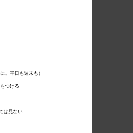
定に。平日も週末も）
表をつける
では見ない