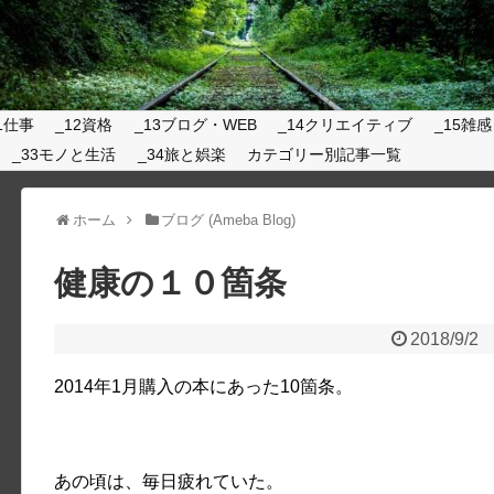
1仕事
_12資格
_13ブログ・WEB
_14クリエイティブ
_15雑感
_33モノと生活
_34旅と娯楽
カテゴリー別記事一覧
ホーム
ブログ (Ameba Blog)
健康の１０箇条
2018/9/2
2014年1月購入の本にあった10箇条。
あの頃は、毎日疲れていた。