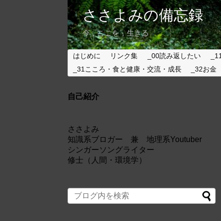
ささよみの備忘録
今，ここを，生きる
はじめに
リンク集
_00読み返したい
_1
_31こころ・食と健康・交流・成長
_32お金
自己紹介
ささよみ
知識系ブロガー 兼 地理系Youtuber
シンガーソングライター
修士（人間・環境学）