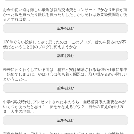
お金の使い道は難しい最近は就活交通費とコンサートでかなり出費が痛
かった服を買ったり眼鏡を買ったりしたしかしそれは必要経費問題があ
るとすれば食...
記事を読む
120件ぐらい投稿してみて思ったのは このブログ、昔のを見るのが不
便だということ別のブログに変えようかな
記事を読む
未来にわくわくしている間は 精神不安は解消される勉強や仕事に集中
し始めてしまえば、やはり心は落ち着く問題は、取り掛かるのが難しい
ということ-...
記事を読む
中学~高校時代にプレゼントされた本のうち 自己啓発系の重要な本が
いくつかあったと思う１ 夢をかなえるゾウ２ 自分の答えの作り方
３ 人生の地図...
記事を読む