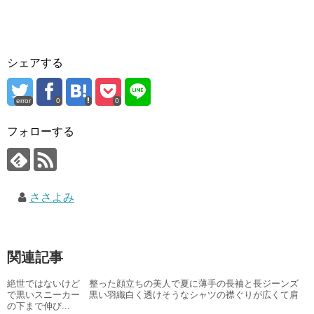
シェアする
error
0
0
フォローする
ささよみ
関連記事
絶世ではないけど 整った顔立ちの美人で夏に薄手の長袖と長ジーンズ
で黒いスニーカー 黒い羽織白く透けそうなシャツの襟ぐりが広くて肩
の下まで伸び...