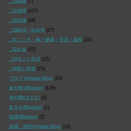
_15雑感
(7)
_21地理
(107)
_22知識
(38)
_23経済・社会学
(27)
_31こころ・食と健康・交流・成長
(24)
_32お金
(37)
_33モノと生活
(22)
_34旅と娯楽
(75)
ブログ (Ameba Blog)
(43)
未分類 (Blogger)
(138)
未分類(はてな)
(3)
生きる(Blogger)
(1)
知識(Blogger)
(2)
知識・雑学(Ameba Blog)
(18)