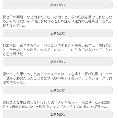
記事を読む
親と子の問題 なぜ働きたくないか働くと、親の庇護を受けられなくな
るからではないか？地元を離れることを嫌がり遠方の会社を受ける気が
起きないのも...
記事を読む
外出中に 家ですること パソコンですることを思い家では 旅行のこ
と 学校のことを思うこれって いまここ に生きていないってことだ
と思う過活動...
記事を読む
思い出した思い出した昔アンティーカロマンを途中で投げた理由ユーザ
ー登録が必要だったことと登場人物の胸くそ悪いブラックジョークに我
慢できなくな...
記事を読む
普段こんな本は買わないけれど週刊ダイヤモンド 7/22 Amazon112銀
行と396信金信組の生き残りランキングというものに惹かれて買っ...
記事を読む