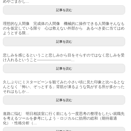
めやごまかし...
記事を読む
理想的な人間像 完成体の人間像 機械的に操作できる人間像そんなも
のを仮定している限り 心は救えない外部から あるべき姿に当てはめ
ようとする限...
記事を読む
悲しみを感じるということ悲しみから目をそらすのではなく悲しみを受
け入れるということ-----------------------------...
記事を読む
久しぶりにミスタービーンを観てみた小さい頃に見た印象と比べるとな
んとなく「怖い、ぞっとする」背筋が凍るような気がする所が多かった
それはもしか...
記事を読む
進路に悩む 明日相談室に行く前にもう一度思考の整理をしたい就職先
を考えるツールを参考にしよう・ロジカルに効用の総和（期待最適
化）・性格分析（...