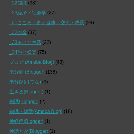
_22知識
(38)
_23経済・社会学
(27)
_31こころ・食と健康・交流・成長
(24)
_32お金
(37)
_33モノと生活
(22)
_34旅と娯楽
(75)
ブログ (Ameba Blog)
(43)
未分類 (Blogger)
(138)
未分類(はてな)
(3)
生きる(Blogger)
(1)
知識(Blogger)
(2)
知識・雑学(Ameba Blog)
(18)
神経症(Blogger)
(1)
神話とか(Blogger)
(1)