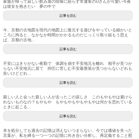
家族が帰って寂しい飲み屋の喧噪に紛らす常連客のUさんが可愛い今夜
は彼女を抱きたい 夢の中で
記事を読む
今、京都の古地図を現代の地図上に復元する遊びをやっている細かいと
ころに拘ると、なかなか時間がかかるものだじっくり取り組もう思え
ば、京都の古地...
記事を読む
不安にはきりがない夜勤で 体調を崩す不安地元を離れ 相手が見つか
らない不安地元に居て 抑圧に苦しむ不安最善策が見つからないどれも
良いけどどれ...
記事を読む
親しい人と会った親しい人が去ったこの寂しさ このもやもやは避けら
れないものなの？もやもや もやもやもやもやもやは何かを恐れている
ときに起こる...
記事を読む
本を処分しても過去の記憶は消えないつまらない、今では価値を失った
言葉が、私を縛る一つ一つの記憶に向き合い分析し、再定義すること慰