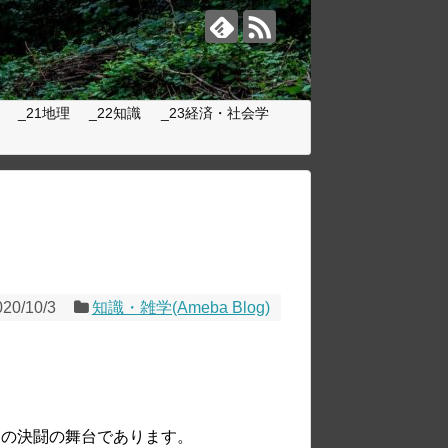
_21地理
_22知識
_23経済・社会学
020/10/3
知識・雑学(Ameba Blog)
島の決闘の舞台であります。