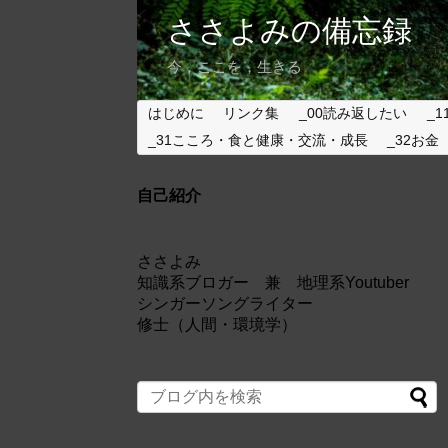
ささよみの備忘録
今，ここを，生きる
はじめに
リンク集
_00読み返したい
_1
_31こころ・食と健康・交流・成長
_32お金
自己紹介
ささよみ
知識系ブロガー 兼 地理系Youtuber
シンガーソングライター
修士（人間・環境学）