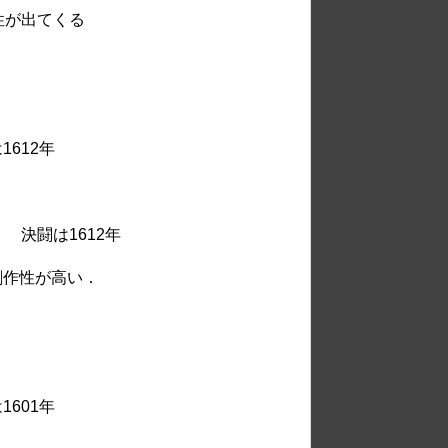
性が出てくる
612年
闘は1612年
創作性が高い．
601年