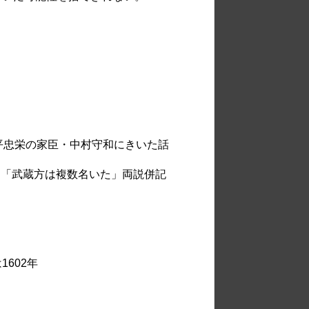
平忠栄の家臣・中村守和にきいた話
蔵方は複数名いた」両説併記
602年