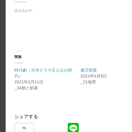
読み込み中…
関連
時代劇（大河ドラマ主人公の時
健児制度
代）
2022年6月8日
2021年2月11日
_21地理
_34旅と娯楽
シェアする