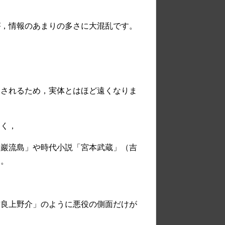
が，情報のあまりの多さに大混乱です。
返されるため，実体とはほど遠くなりま
きく，
討巖流島」や時代小説「宮本武蔵」（吉
す。
吉良上野介」のように悪役の側面だけが