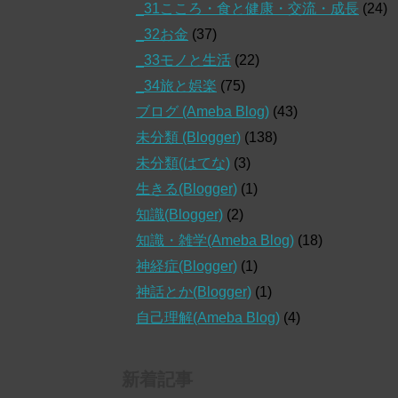
_31こころ・食と健康・交流・成長
(24)
_32お金
(37)
_33モノと生活
(22)
_34旅と娯楽
(75)
ブログ (Ameba Blog)
(43)
未分類 (Blogger)
(138)
未分類(はてな)
(3)
生きる(Blogger)
(1)
知識(Blogger)
(2)
知識・雑学(Ameba Blog)
(18)
神経症(Blogger)
(1)
神話とか(Blogger)
(1)
自己理解(Ameba Blog)
(4)
新着記事