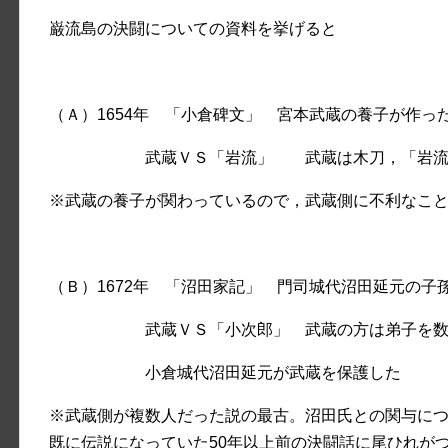
巌流島の決闘についての資料を挙げると
（Ａ）1654年 「小倉碑文」 宮本武蔵の養子が作っ
武蔵ＶＳ「岩流」 武蔵は木刀，「岩流」は
※武蔵の養子が関わっているので，武蔵側に不利なこ
（Ｂ）1672年 「沼田家記」 門司城代沼田延元の子
武蔵ＶＳ「小次郎」 武蔵の方は弟子を数名
小倉城代沼田延元が武蔵を保護した
※武蔵側が複数人だった説の最古。沼田氏との関与に
既に伝説になっていた50年以上前の決闘話に尾ひれが