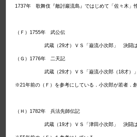
1737年 歌舞伎『敵討巖流島』ではじめて「佐々木」
（Ｆ）1755年 武公伝
武蔵（29才）ＶＳ「巌流小次郎」 決闘は1
（Ｇ）1776年 二天記
武蔵（29才）ＶＳ「巌流小次郎（18才）」 決
※21年前の（Ｆ）を参考にしている．小次郎が若者．
（Ｈ）1782年 兵法先師伝記
武蔵（19才）ＶＳ「津田小次郎」 決闘は1