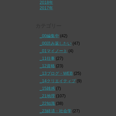
2018年
2017年
カテゴリー
_00編集中
(42)
_00読み返したい
(47)
_01マイノート
(4)
_11仕事
(27)
_12資格
(23)
_13ブログ・WEB
(25)
_14クリエイティブ
(9)
_15雑感
(7)
_21地理
(107)
_22知識
(38)
_23経済・社会学
(27)