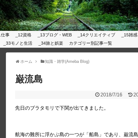
1仕事
_12資格
_13ブログ・WEB
_14クリエイティブ
_15雑感
_33モノと生活
_34旅と娯楽
カテゴリー別記事一覧
ホーム
知識・雑学(Ameba Blog)
巌流島
2018/7/16
2
先日のブラタモリで下関が出てきました。
航海の難所に浮かぶ島の一つが「船島」であり、巌流