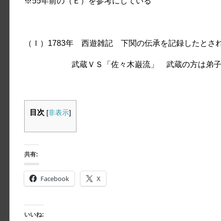
※55年前の（Ｅ）を参考にしている
（Ｉ）1783年 西遊雑記 下関の伝承を記録したとさ
武蔵ＶＳ「佐々木巌流」 武蔵の方は弟子を
目次
[
非表示
]
共有:
Facebook
X
いいね: