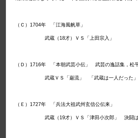
（Ｃ）1704年 「江海風帆草」
武蔵（18才）ＶＳ「上田宗入」
（Ｄ）1716年 「本朝武芸小伝」 武芸の逸話集，松
武蔵ＶＳ「巌流」 「武蔵は一人だった」「武
（Ｅ）1727年 「兵法大祖武州玄信公伝来」
武蔵（19才）ＶＳ「津田小次郎」 決闘は1