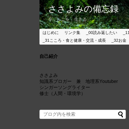
ささよみの備忘録
今，ここを，生きる
はじめに
リンク集
_00読み返したい
_1
_31こころ・食と健康・交流・成長
_32お金
自己紹介
ささよみ
知識系ブロガー 兼 地理系Youtuber
シンガーソングライター
修士（人間・環境学）