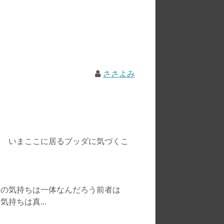
ささよみ
は いまここに居るブッダに気づくこ
つの気持ちは一体なんだろう前者は
持ちは真...