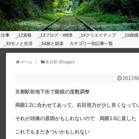
1仕事
_12資格
_13ブログ・WEB
_14クリエイティブ
_15雑感
_33モノと生活
_34旅と娯楽
カテゴリー別記事一覧
ホーム
未分類 (Blogger)
2017/9
京都駅前地下街で眼鏡の度数調整
両眼1.2に合わせてあって、右目視力が少し良くなって
それが頭痛の原因かもしれないので 両眼1.0に直した
これでもまだきついかもしれない