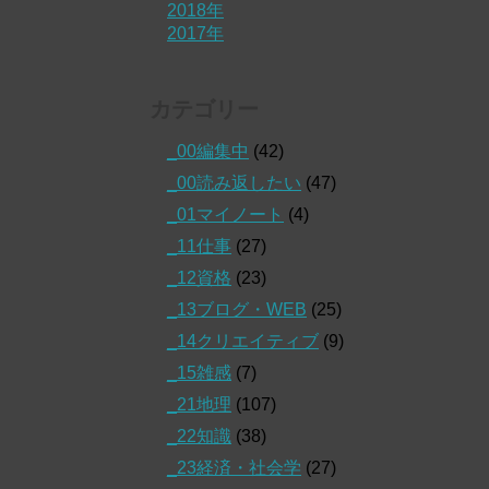
2018年
2017年
カテゴリー
_00編集中
(42)
_00読み返したい
(47)
_01マイノート
(4)
_11仕事
(27)
_12資格
(23)
_13ブログ・WEB
(25)
_14クリエイティブ
(9)
_15雑感
(7)
_21地理
(107)
_22知識
(38)
_23経済・社会学
(27)