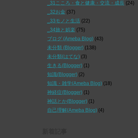
_31こころ・食と健康・交流・成長
(24)
_32お金
(37)
_33モノと生活
(22)
_34旅と娯楽
(75)
ブログ (Ameba Blog)
(43)
未分類 (Blogger)
(138)
未分類(はてな)
(3)
生きる(Blogger)
(1)
知識(Blogger)
(2)
知識・雑学(Ameba Blog)
(18)
神経症(Blogger)
(1)
神話とか(Blogger)
(1)
自己理解(Ameba Blog)
(4)
新着記事