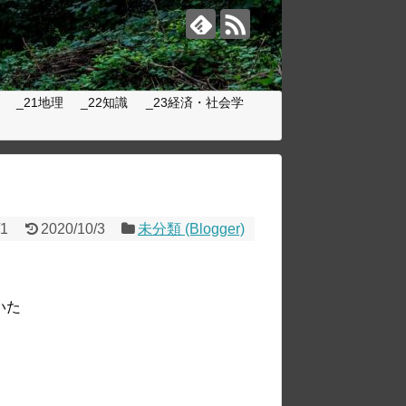
_21地理
_22知識
_23経済・社会学
/1
2020/10/3
未分類 (Blogger)
いた