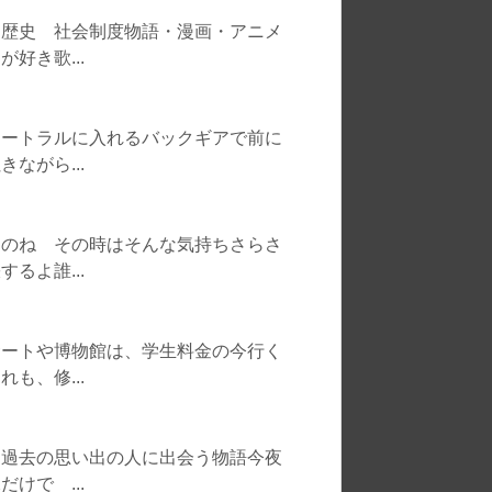
 歴史 社会制度物語・漫画・アニメ
好き歌...
ュートラルに入れるバックギアで前に
ながら...
うのね その時はそんな気持ちさらさ
るよ誰...
サートや博物館は、学生料金の今行く
も、修...
た過去の思い出の人に出会う物語今夜
けで ...