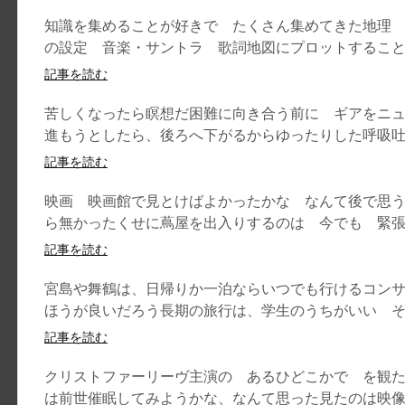
知識を集めることが好きで たくさん集めてきた地理
の設定 音楽・サントラ 歌詞地図にプロットすることが
記事を読む
苦しくなったら瞑想だ困難に向き合う前に ギアをニ
進もうとしたら、後ろへ下がるからゆったりした呼吸吐き
記事を読む
映画 映画館で見とけばよかったかな なんて後で思
ら無かったくせに蔦屋を出入りするのは 今でも 緊張す
記事を読む
宮島や舞鶴は、日帰りか一泊ならいつでも行けるコン
ほうが良いだろう長期の旅行は、学生のうちがいい それ
記事を読む
クリストファーリーヴ主演の あるひどこかで を観
は前世催眠してみようかな、なんて思った見たのは映像だ